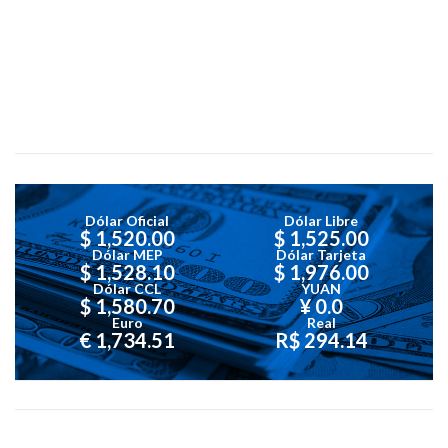
Dólar Oficial
Dólar Libre
$ 1,520.00
$ 1,525.00
Dólar MEP
Dólar Tarjeta
$ 1,528.10
$ 1,976.00
Dólar CCL
YUAN
$ 1,580.70
¥ 0.0
Euro
Real
€ 1,734.51
R$ 294.14