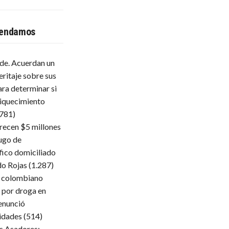
endamos
lde. Acuerdan un
eritaje sobre sus
ara determinar si
iquecimiento
.781)
frecen $5 millones
ugo de
fico domiciliado
do Rojas
(1.287)
 colombiano
 por droga en
enunció
ridades
(514)
s Asadores: