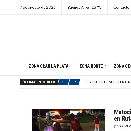
7 de agosto de 2026
Buenos Aires,
13
C
Contacto
ZONA GRAN LA PLATA
ZONA NORTE
ZONA OE
PRODUCCIÓN AUTOMOTRIZ CA
TRIBUNAL FEDERAL ORDENA 
ÚLTIMAS NOTICIAS
REY RECIBE HONORES EN CAL
DURO DIAGNÓSTICO PARA DE
A LOS 30 LUCHÓ EN UNA GU
PRODUCCIÓN AUTOMOTRIZ CA
TRIBUNAL FEDERAL ORDENA 
Motoci
en Rut
por
GUADA