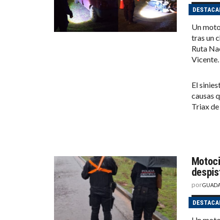
DESTACA
Un motoc
tras un 
Ruta Nac
Vicente.
El sinies
causas q
Triax de
Motoci
despis
por
GUADA
DESTACA
Un motoc