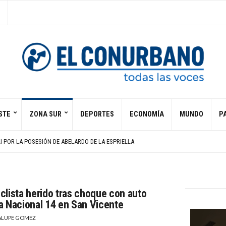
STE
ZONA SUR
DEPORTES
ECONOMÍA
MUNDO
PA
E 16% EN JULIO, EXPORTACIONES SOSTIENEN LA ACTIVIDAD
DETENER LA CONSTRUCCIÓN DEL SALÓN DE BAILE DE TRUMP
I POR LA POSESIÓN DE ABELARDO DE LA ESPRIELLA
NISSE GONZÁLEZ TRAS DIEZ DÍAS INTERNADA
ERRA AJENA
E 16% EN JULIO, EXPORTACIONES SOSTIENEN LA ACTIVIDAD
DETENER LA CONSTRUCCIÓN DEL SALÓN DE BAILE DE TRUMP
clista herido tras choque con auto
a Nacional 14 en San Vicente
LUPE GOMEZ