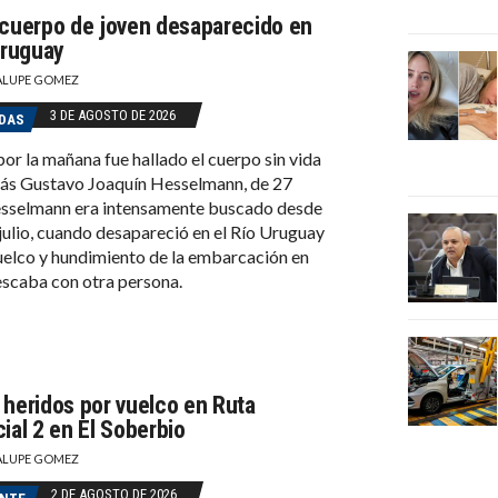
 cuerpo de joven desaparecido en
Uruguay
LUPE GOMEZ
3 DE AGOSTO DE 2026
DAS
 por la mañana fue hallado el cuerpo sin vida
ás Gustavo Joaquín Hesselmann, de 27
esselmann era intensamente buscado desde
 julio, cuando desapareció en el Río Uruguay
vuelco y hundimiento de la embarcación en
escaba con otra persona.
 heridos por vuelco en Ruta
ial 2 en El Soberbio
LUPE GOMEZ
2 DE AGOSTO DE 2026