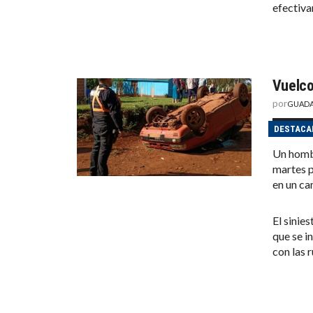
efectiva
Vuelco
por
GUADA
DESTACA
Un hombr
martes p
en un ca
El sinie
que se i
con las 