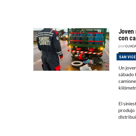
Joven 
con ca
por
GUADA
SAN VIC
Un joven
sábado t
camionet
kilómetr
El sinies
produjo 
distribu