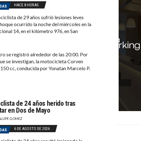
HACE 8 HORAS
DAS
iclista de 29 años sufrió lesiones leves
choque ocurrido la noche del miércoles en la
ional 14, en el kilómetro 976, en San
tro se registró alrededor de las 20:00. Por
ue se investigan, la motocicleta Corven
 150 cc, conducida por Yonatan Marcelo P.
clista de 24 años herido tras
tar en Dos de Mayo
LUPE GOMEZ
6 DE AGOSTO DE 2026
DAS
iclista de 24 años resultó lesionado la