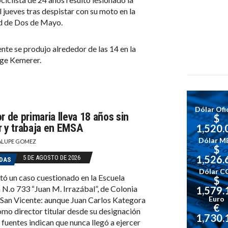
l jueves tras despistar con su moto en la
d de Dos de Mayo.
ente se produjo alrededor de las 14 en la
rge Kemerer.
Dólar Ofic
r de primaria lleva 18 años sin
$
r y trabaja en EMSA
1,520.
Dólar M
LUPE GOMEZ
$
1,526.
5 DE AGOSTO DE 2026
DAS
Dólar C
tó un caso cuestionado en la Escuela
$
 N.o 733 “Juan M. Irrazábal”, de Colonia
1,579.
Euro
 San Vicente: aunque Juan Carlos Kategora
€
omo director titular desde su designación
1,730.
 fuentes indican que nunca llegó a ejercer