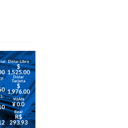
ial
Dólar Libre
$
00
1,525.00
Dólar
EP
Tarjeta
$
60
1,976.00
CL
YUAN
¥ 0.0
10
Real
R$
12
293.93