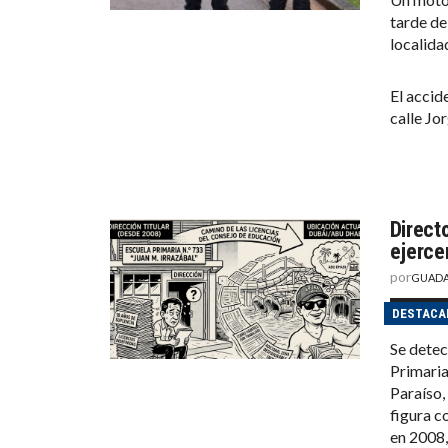
tarde de
localida
El accid
calle Jo
Directo
ejerce
por
GUADA
DESTACA
Se detec
Primaria
Paraíso,
figura c
en 2008,