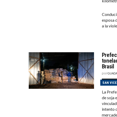
kilómetr
Conducía
esposa d
a la viol
Prefec
tonela
Brasil
por
GUADA
SAN VIC
La Prefe
de soja 
vinculad
intento d
mercader