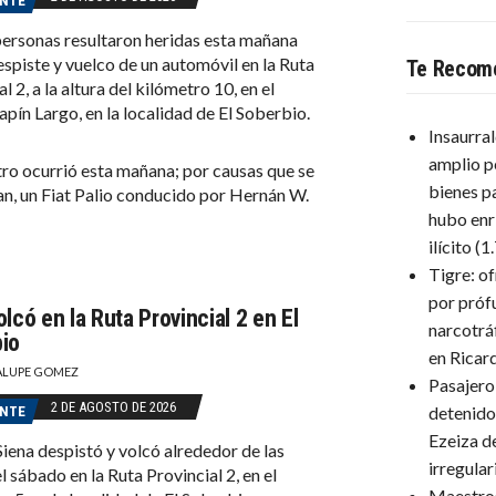
ENTE
ersonas resultaron heridas esta mañana
despiste y vuelco de un automóvil en la Ruta
Te Recom
l 2, a la altura del kilómetro 10, en el
apín Largo, en la localidad de El Soberbio.
Insaurra
amplio p
stro ocurrió esta mañana; por causas que se
bienes p
an, un Fiat Palio conducido por Hernán W.
hubo enr
ilícito
(1
Tigre: o
por próf
lcó en la Ruta Provincial 2 en El
narcotrá
io
en Ricar
LUPE GOMEZ
Pasajero
2 DE AGOSTO DE 2026
detenido
ENTE
Ezeiza d
Siena despistó y volcó alrededor de las
irregula
l sábado en la Ruta Provincial 2, en el
Maestro