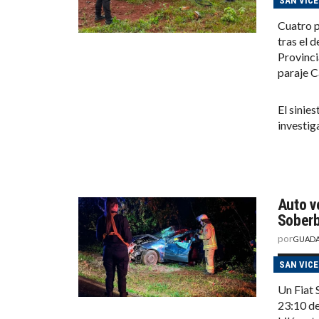
SAN VIC
Cuatro p
tras el 
Provincia
paraje C
El sinie
investig
Auto vo
Soberb
por
GUADA
SAN VIC
Un Fiat 
23:10 de