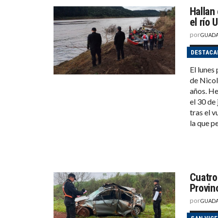
Hallan
el río 
por
GUADA
DESTACA
El lunes
de Nicol
años. H
el 30 de
tras el 
la que p
Cuatro
Provinc
por
GUADA