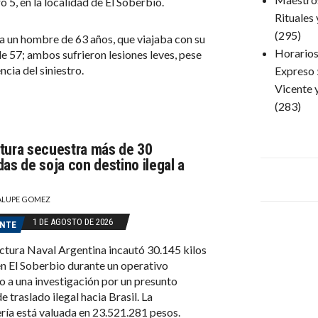
o 5, en la localidad de El Soberbio.
Rituales
(295)
 un hombre de 63 años, que viajaba con su
Horarios 
e 57; ambos sufrieron lesiones leves, pese
encia del siniestro.
Expreso 
Vicente 
(283)
tura secuestra más de 30
das de soja con destino ilegal a
LUPE GOMEZ
1 DE AGOSTO DE 2026
ENTE
ctura Naval Argentina incautó 30.145 kilos
en El Soberbio durante un operativo
o a una investigación por un presunto
e traslado ilegal hacia Brasil. La
ía está valuada en 23.521.281 pesos.