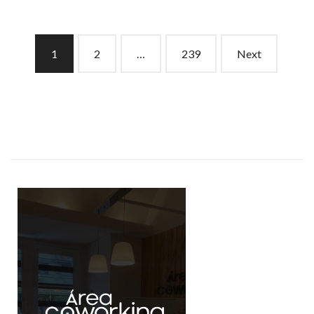
Posts
1
2
…
239
Next
navigation