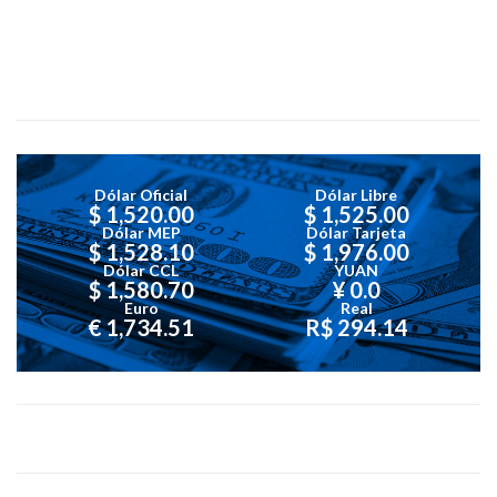
Dólar Oficial
Dólar Libre
$ 1,520.00
$ 1,525.00
Dólar MEP
Dólar Tarjeta
$ 1,528.10
$ 1,976.00
Dólar CCL
YUAN
$ 1,580.70
¥ 0.0
Euro
Real
€ 1,734.51
R$ 294.14