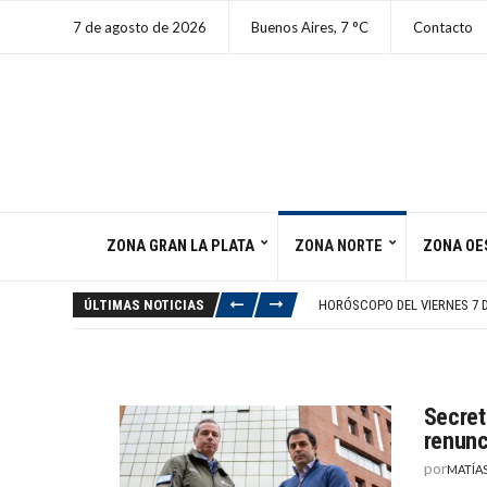
7 de agosto de 2026
Buenos Aires,
7
C
Contacto
ZONA GRAN LA PLATA
ZONA NORTE
ZONA OE
MECÁNICO DE LOMAS SE INC
ZULMA LOBATO EN SITUACIÓ
ÚLTIMAS NOTICIAS
HORÓSCOPO DEL VIERNES 7 
ME TRAJERON UN POMELO E
80% DE EJECUTIVOS DE IDE
MECÁNICO DE LOMAS SE INC
ZULMA LOBATO EN SITUACIÓ
Secret
renunc
por
MATÍA