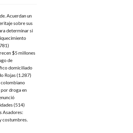
lde. Acuerdan un
eritaje sobre sus
ara determinar si
iquecimiento
.781)
frecen $5 millones
ugo de
fico domiciliado
do Rojas
(1.287)
 colombiano
 por droga en
enunció
ridades
(514)
s Asadores:
 y costumbres.