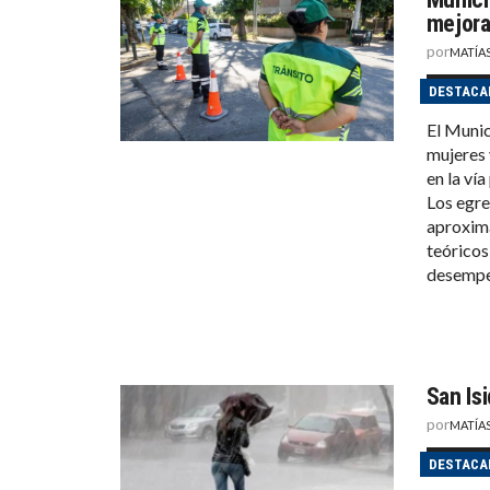
mejora
por
MATÍA
DESTACA
El Munic
mujeres 
en la vía
Los egre
aproxim
teóricos
desempeñ
San Isi
por
MATÍA
DESTACA