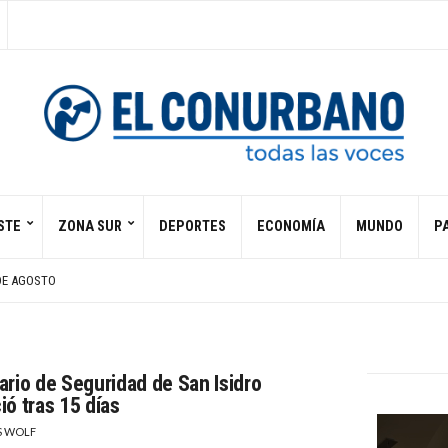
STE
ZONA SUR
DEPORTES
ECONOMÍA
MUNDO
PA
ORPORA A CUESTIÓN DE PESO
N DE CALLE EN PARANÁ
DE AGOSTO
N LUGAR DE UN CUATRO
A ESPERA MEJORA MODERADA DE LA ECONOMÍA LOCAL
ORPORA A CUESTIÓN DE PESO
N DE CALLE EN PARANÁ
ario de Seguridad de San Isidro
ió tras 15 días
S WOLF