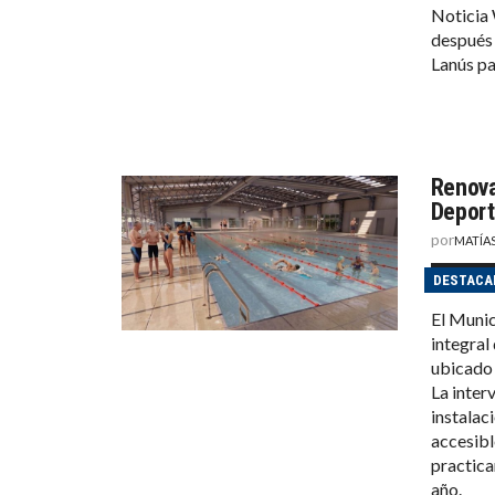
Noticia 
después 
Lanús pa
Renova
Deport
por
MATÍA
DESTACA
El Munic
integral
ubicado 
La inter
instalac
accesibl
practica
año.