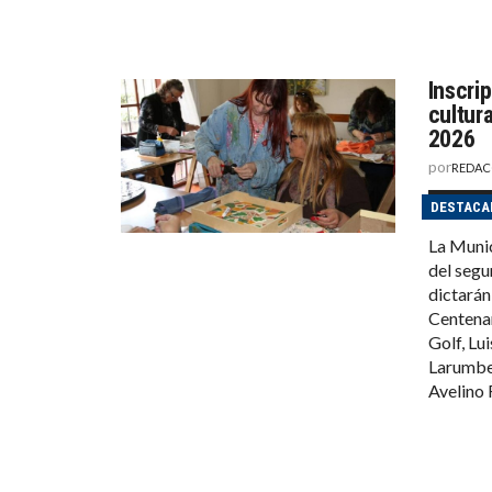
Inscri
cultur
2026
por
REDAC
DESTACA
La Munic
del segu
dictarán
Centenar
Golf, Lu
Larumbe 
Avelino 