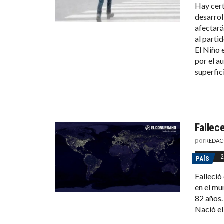
Hay cert
desarrol
afectará 
al partid
El Niño 
por el a
superfici
Fallec
por
REDAC
2
PAÍS
Falleció
en el mu
82 años.
Nació el 