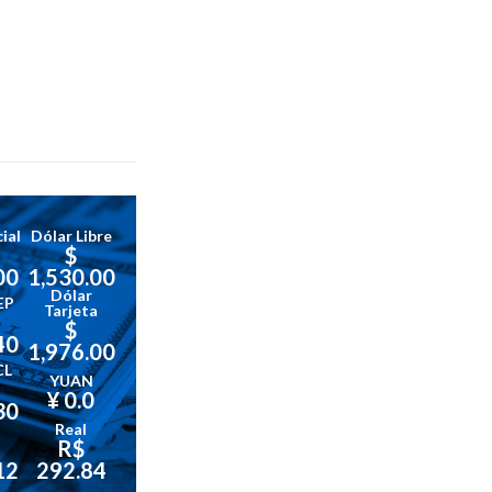
ial
Dólar Libre
$
00
1,530.00
Dólar
EP
Tarjeta
$
40
1,976.00
CL
YUAN
¥ 0.0
30
Real
R$
12
292.84