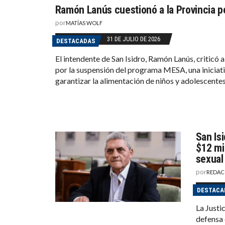
Ramón Lanús cuestionó a la Provincia 
por
MATÍAS WOLF
31 DE JULIO DE 2026
DESTACADAS
El intendente de San Isidro, Ramón Lanús, criticó 
por la suspensión del programa MESA, una iniciati
garantizar la alimentación de niños y adolescentes
San Isi
$12 mi
sexual
por
REDAC
DESTACA
La Justi
defensa 