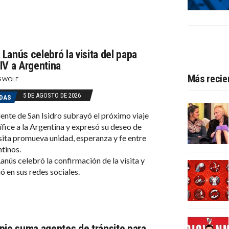
Lanús celebró la visita del papa
IV a Argentina
Más recie
S WOLF
5 DE AGOSTO DE 2026
DAS
dente de San Isidro subrayó el próximo viaje
ífice a la Argentina y expresó su deseo de
isita promueva unidad, esperanza y fe entre
ntinos.
nús celebró la confirmación de la visita y
ó en sus redes sociales.
pio suma agentes de tránsito para