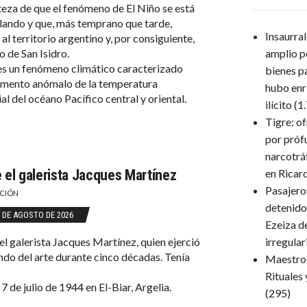
eza de que el fenómeno de El Niño se está
lando y que, más temprano que tarde,
Insaurra
al territorio argentino y, por consiguiente,
o de San Isidro.
amplio p
es un fenómeno climático caracterizado
bienes p
umento anómalo de la temperatura
hubo enr
al del océano Pacífico central y oriental.
ilícito
(1
Tigre: o
por próf
narcotrá
e el galerista Jacques Martínez
en Ricar
Pasajero
CIÓN
detenido
 DE AGOSTO DE 2026
Ezeiza d
 el galerista Jacques Martínez, quien ejerció
irregula
ndo del arte durante cinco décadas. Tenía
Maestro
Rituales
7 de julio de 1944 en El-Biar, Argelia.
(295)