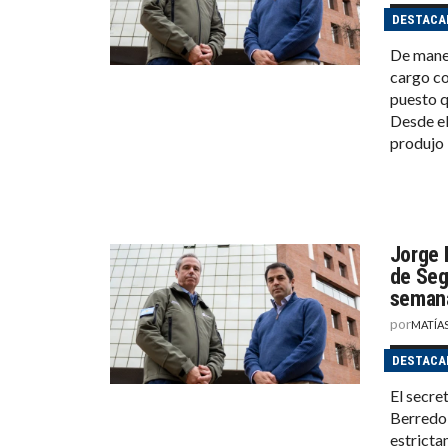
DESTACA
De maner
cargo co
puesto q
Desde el
produjo 
Jorge 
de Seg
seman
por
MATÍA
DESTACA
El secre
Berredo,
estricta