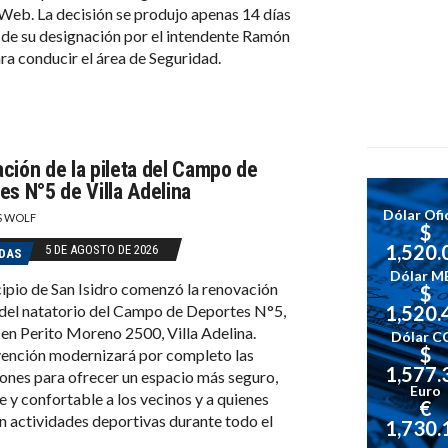
Web. La decisión se produjo apenas 14 días
de su designación por el intendente Ramón
ra conducir el área de Seguridad.
ción de la pileta del Campo de
es N°5 de Villa Adelina
Dólar Ofic
S WOLF
$
1,520.
5 DE AGOSTO DE 2026
DAS
Dólar M
ipio de San Isidro comenzó la renovación
$
 del natatorio del Campo de Deportes N°5,
1,520.
en Perito Moreno 2500, Villa Adelina.
Dólar C
$
vención modernizará por completo las
1,577.
iones para ofrecer un espacio más seguro,
Euro
e y confortable a los vecinos y a quienes
€
n actividades deportivas durante todo el
1,730.