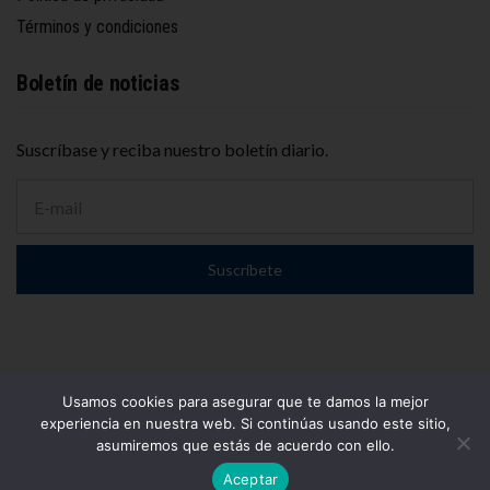
Términos y condiciones
Boletín de noticias
Suscríbase y reciba nuestro boletín diario.
D
i
r
e
Suscríbete
c
c
i
ó
n
d
e
Usamos cookies para asegurar que te damos la mejor
c
© 2025
El Conurbano
– Propiedad de WOLF PUBLICIDAD S.A.
experiencia en nuestra web. Si continúas usando este sitio,
o
Todos los derechos reservados.
asumiremos que estás de acuerdo con ello.
r
Website por
NetMdP
r
Aceptar