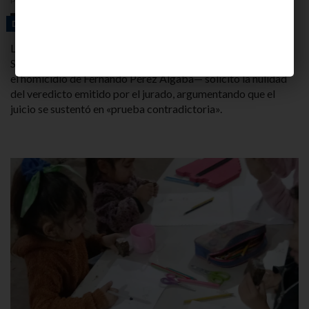
7 DE AGOSTO DE 2026
DESTACADAS
La defensa de Maximiliano Pilepich, Matías Gil y Nahuel
Sebastián Vargas —quienes fueron declarados culpables por
el homicidio de Fernando Pérez Algaba— solicitó la nulidad
del veredicto emitido por el jurado, argumentando que el
juicio se sustentó en «prueba contradictoria».