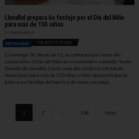
Llavallol prepara 6o festejo por el Día del Niño
para más de 150 niños
por
MATÍAS WOLF
7 DE AGOSTO DE 2026
DESTACADAS
El domingo 30, desde las 11, se celebrará por sexto año
consecutivo el Día del Niño en el merendero-comedor Sueño
Dorado de Llavallol. Como cada año, están recolectando
donaciones para más de 150 niñas y niños que participarán
junto a sus familias del barrio y de zonas cercanas.
Posts
1
2
…
108
Next
navigation