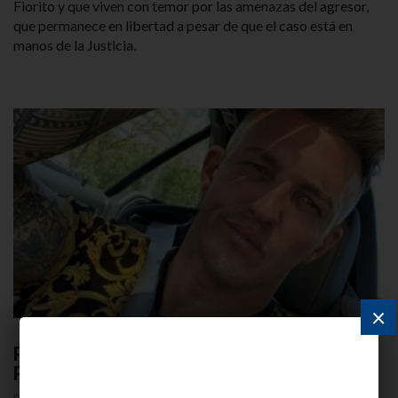
Fiorito y que viven con temor por las amenazas del agresor,
que permanece en libertad a pesar de que el caso está en
manos de la Justicia.
×
Piden anular condena por crimen de Fernando
Pérez Algaba
por
MATÍAS WOLF