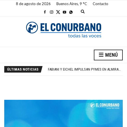
8 de agosto de 2026
Buenos Aires,
9
C
Contacto
E
x
p
a
n
d
s
e
a
ANDREA GHIDONE CONTÓ DETALLES DE SU BODA CON PABLO OTERO
r
MENÚ
c
FRUTERO DE JERSÓN Y ATAQUES RUSOS CON DRONES
h
FABIANI Y EICHEL IMPULSAN PYMES EN ALMIRANTE BROWN
f
ÚLTIMAS NOTICIAS
BICICLETEADA A BENEFICIO DE LOS CHICOS DEL ESTEVES
o
r
UN MUERTO TRAS CAÍDA DE DOS AUTOS EN MENDOZA
m
ANDREA GHIDONE CONTÓ DETALLES DE SU BODA CON PABLO OTERO
FRUTERO DE JERSÓN Y ATAQUES RUSOS CON DRONES