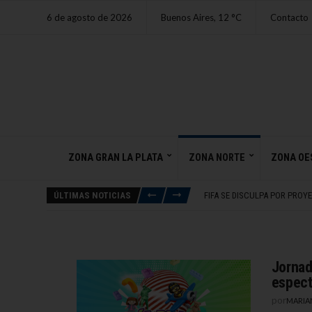
6 de agosto de 2026
Buenos Aires,
12
C
Contacto
ZONA GRAN LA PLATA
ZONA NORTE
ZONA OE
MINISERIE DE 6 EPISODIOS E
INTERVENCIONES DE WARSH 
ÚLTIMAS NOTICIAS
FIFA SE DISCULPA POR PROY
MICRO DE BOCA DEJÓ CUAT
MISA RICOTERA EN BANFIELD
MINISERIE DE 6 EPISODIOS E
INTERVENCIONES DE WARSH 
Jornad
espect
por
MARIA