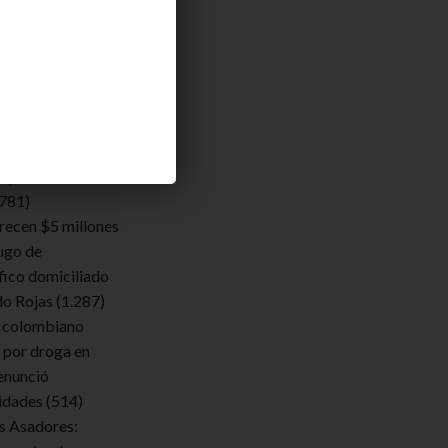
endamos
lde. Acuerdan un
eritaje sobre sus
ara determinar si
iquecimiento
.781)
frecen $5 millones
ugo de
fico domiciliado
do Rojas
(1.287)
 colombiano
 por droga en
enunció
ridades
(514)
s Asadores: