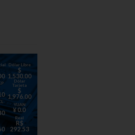
ial
Dólar Libre
$
00
1,530.00
Dólar
EP
Tarjeta
$
10
1,976.00
CL
YUAN
¥ 0.0
80
Real
R$
60
292.53