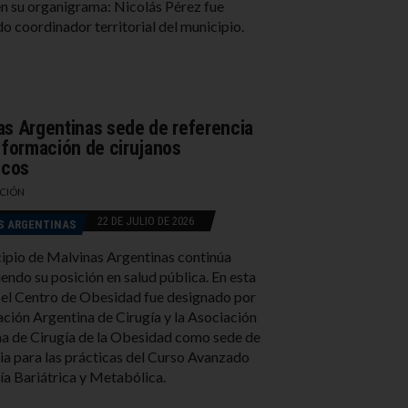
en su organigrama: Nicolás Pérez fue
o coordinador territorial del municipio.
as Argentinas sede de referencia
a formación de cirujanos
icos
CIÓN
22 DE JULIO DE 2026
S ARGENTINAS
ipio de Malvinas Argentinas continúa
iendo su posición en salud pública. En esta
 el Centro de Obesidad fue designado por
ación Argentina de Cirugía y la Asociación
a de Cirugía de la Obesidad como sede de
ia para las prácticas del Curso Avanzado
ía Bariátrica y Metabólica.