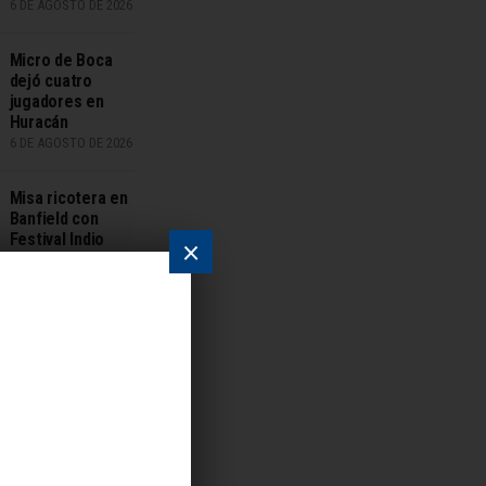
6 DE AGOSTO DE 2026
Micro de Boca
dejó cuatro
jugadores en
Huracán
6 DE AGOSTO DE 2026
Misa ricotera en
Banfield con
Festival Indio
×
Eterno
6 DE AGOSTO DE 2026
Miniserie de 6
episodios en
Netflix que
cautivó a
millones
6 DE AGOSTO DE 2026