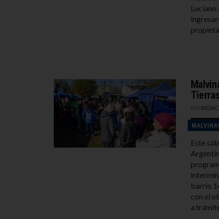
Luciano 
ingresar
propieta
Malvin
Tierra
por
REDAC
MALVINA
Este sáb
Argentin
programa
intermini
barrio 1
con el ob
a trámite