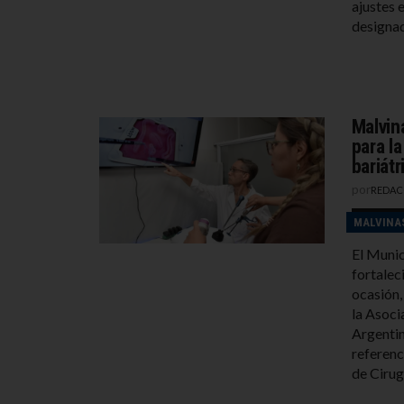
ajustes 
designad
Malvin
para l
bariátr
por
REDAC
MALVINA
El Munic
fortalec
ocasión,
la Asoci
Argentin
referenc
de Cirug