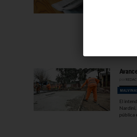
Javier M
como pre
de lider
gobierno
diez día
presiden
Avance
por
REDAC
MALVINA
El inten
Nardini,
pública e