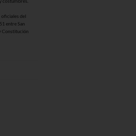
 y costumbres.
oficiales del
51 entre San
y Constitución