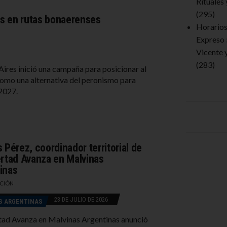
Rituales
(295)
es en rutas bonaerenses
Horarios 
Expreso 
Vicente 
(283)
Aires inició una campaña para posicionar al
como una alternativa del peronismo para
2027.
 Pérez, coordinador territorial de
ertad Avanza en Malvinas
inas
CIÓN
23 DE JULIO DE 2026
S ARGENTINAS
tad Avanza en Malvinas Argentinas anunció