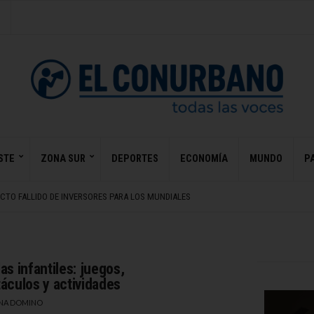
STE
ZONA SUR
DEPORTES
ECONOMÍA
MUNDO
PA
N NETFLIX QUE CAUTIVÓ A MILLONES
Y BESSENT MINAN CONFIANZA EN BONOS DE EE. UU.
ECTO FALLIDO DE INVERSORES PARA LOS MUNDIALES
RO JUGADORES EN HURACÁN
 CON FESTIVAL INDIO ETERNO
N NETFLIX QUE CAUTIVÓ A MILLONES
Y BESSENT MINAN CONFIANZA EN BONOS DE EE. UU.
as infantiles: juegos,
áculos y actividades
NA DOMINO