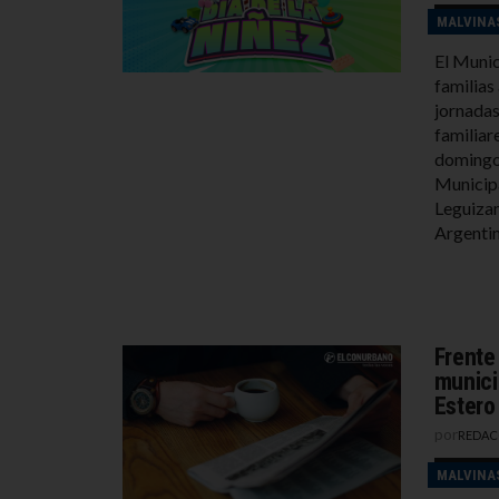
MALVINA
El Munic
familias
jornadas
familiare
domingo 
Municipa
Leguizam
Argentin
Frente
munici
Estero
por
REDAC
MALVINA