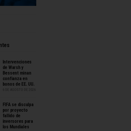
ntes
Intervenciones
de Warsh y
Bessent minan
confianza en
bonos de EE. UU.
6 DE AGOSTO DE 2026
FIFA se disculpa
por proyecto
fallido de
inversores para
los Mundiales