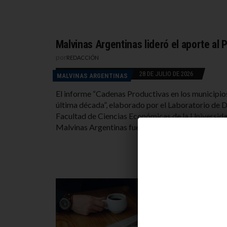
Malvinas Argentinas lideró el aporte al P
por
REDACCIÓN
28 DE JULIO DE 2026
MALVINAS ARGENTINAS
El informe “Cadenas Productivas en los municipios
última década”, elaborado por el Laboratorio de Des
Facultad de Ciencias Económicas de la Universida
Malvinas Argentinas fue el municipio que más apor
Milei,
por
REDAC
MALVINA