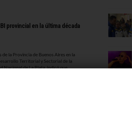
BI provincial en la última década
 de la Provincia de Buenos Aires en la
arrollo Territorial y Sectorial de la
d Nacional de La Plata, indicó que
tó a la economía provincial en los último
 choque con Lula y apoyo a Keiko
CIÓN
28 DE JULIO DE 2026
S ARGENTINAS