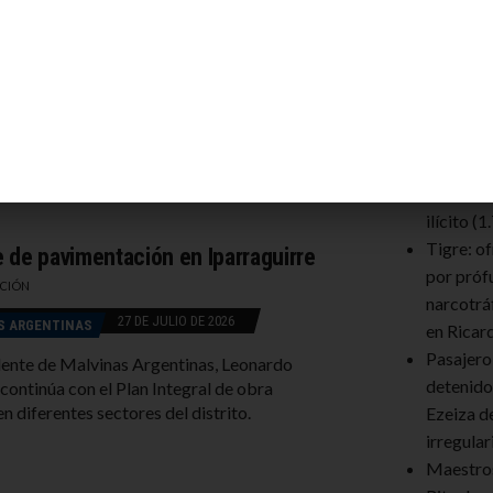
ilei celebró la asunción de Keiko Fujimori
sidenta de Perú, en línea con su intención
Te Recom
ar lo que define como una “ola” de
s de derecha en América Latina. Dentro de
s participará también del recambio
Insaurra
cial en Colombia.
amplio p
bienes p
hubo enr
ilícito
(1
Tigre: o
 de pavimentación en Iparraguirre
por próf
CIÓN
narcotrá
27 DE JULIO DE 2026
S ARGENTINAS
en Ricar
Pasajero
dente de Malvinas Argentinas, Leonardo
detenido
 continúa con el Plan Integral de obra
n diferentes sectores del distrito.
Ezeiza d
irregula
Maestro