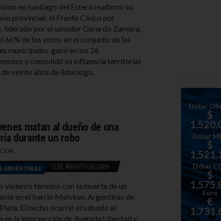
alismo en Santiago del Estero reafirmó su
io provincial: el Frente Cívico por
, liderado por el senador Gerardo Zamora,
l 66% de los votos en el conjunto de las
es municipales, ganó en los 26
entos y consolidó su influencia territorial
 de veinte años de liderazgo.
Dólar Ofic
$
1,520.
venes matan al dueño de una
ería durante un robo
Dólar M
$
CIÓN
1,521.
Dólar C
2 DE AGOSTO DE 2026
S ARGENTINAS
$
1,575.
o violento terminó con la muerte de un
Euro
nte en el barrio Malvinas Argentinas de
€
Plata. El hecho ocurrió el sábado al
1,731.
 en la intersección de Avenida Libertad y