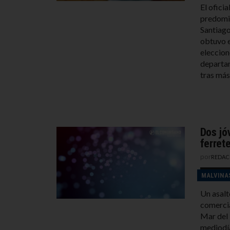
El ofici
predomin
Santiago
obtuvo e
eleccion
departam
tras más
Dos jó
ferret
por
REDAC
MALVINA
Un asalt
comercia
Mar del 
mediodía