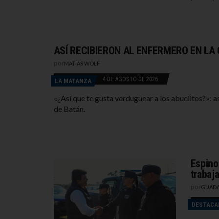
ASÍ RECIBIERON AL ENFERMERO EN LA
por
MATÍAS WOLF
4 DE AGOSTO DE 2026
LA MATANZA
«¿Así que te gusta verduguear a los abuelitos?»: a
de Batán.
Espino
trabaj
por
GUADA
DESTACA