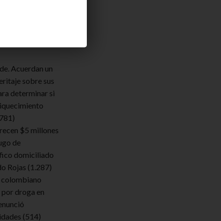
endamos
lde. Acuerdan un
eritaje sobre sus
ara determinar si
iquecimiento
.781)
frecen $5 millones
ugo de
fico domiciliado
do Rojas
(1.287)
 colombiano
 por droga en
enunció
ridades
(514)