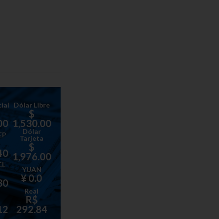
ial
Dólar Libre
$
00
1,530.00
Dólar
EP
Tarjeta
$
40
1,976.00
CL
YUAN
¥ 0.0
30
Real
R$
12
292.84