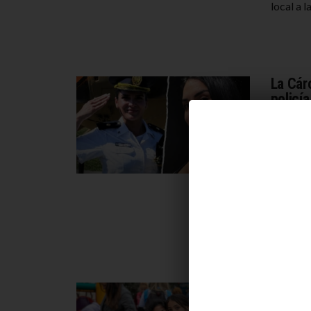
local a 
La Cárc
policí
por
MARIA
DESTACA
Micaela 
rango de
fue arre
operativ
Activi
Matan