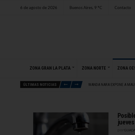
6 de agosto de 2026
Buenos Aires,
9
C
Contacto
ZONA GRAN LA PLATA
ZONA NORTE
ZONA OE
ACHÁVAL SE SUMA A LA MAR
MECÁNICO DE LOMAS SE INC
ÚLTIMAS NOTICIAS
WANDA NARA EXPONE A MAUR
DETENIDO CON DROGAS Y AR
AVANCE DEL CRÉDITO OBLIG
ACHÁVAL SE SUMA A LA MAR
MECÁNICO DE LOMAS SE INC
Posibl
jueves
por
GUADA