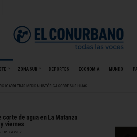
STE
ZONA SUR
DEPORTES
ECONOMÍA
MUNDO
PA
CHA AL CONGRESO CONTRA LA LEY DE TIERRAS
ORPORA A CUESTIÓN DE PESO
O ICARDI TRAS MEDIDA HISTÓRICA SOBRE SUS HIJAS
MA BLANCA EN LA LONJA
A A BANCOS ARGENTINOS A REDEFINIR SU MODELO DE NEGOCIO
CHA AL CONGRESO CONTRA LA LEY DE TIERRAS
ORPORA A CUESTIÓN DE PESO
e corte de agua en La Matanza
 y viernes
LUPE GOMEZ