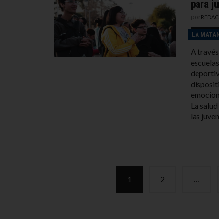
para j
por
REDAC
LA MATA
A través
escuelas
deportiv
disposit
emociona
La salud
las juve
Posts
1
2
…
navigation