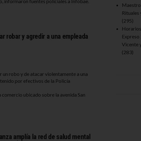
o, informaron fuentes policiales a Infobae.
Maestro
Rituales
(295)
Horarios 
ar robar y agredir a una empleada
Expreso 
Vicente 
(283)
 un robo y de atacar violentamente a una
enido por efectivos de la Policía
un comercio ubicado sobre la avenida San
anza amplía la red de salud mental