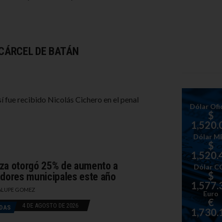
 CÁRCEL DE BATÁN
sí fue recibido Nicolás Cichero en el penal
Dólar Ofic
$
1,520.
Dólar M
$
1,520.
za otorgó 25% de aumento a
Dólar C
$
adores municipales este año
1,577.
LUPE GOMEZ
Euro
€
4 DE AGOSTO DE 2026
DAS
1,730.