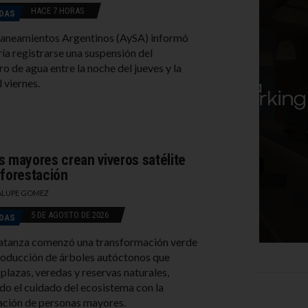
HACE 7 HORAS
DAS
Saneamientos Argentinos (AySA) informó
ía registrarse una suspensión del
ro de agua entre la noche del jueves y la
 viernes.
s mayores crean viveros satélite
eforestación
LUPE GOMEZ
5 DE AGOSTO DE 2026
DAS
atanza comenzó una transformación verde
roducción de árboles autóctonos que
plazas, veredas y reservas naturales,
do el cuidado del ecosistema con la
ación de personas mayores.