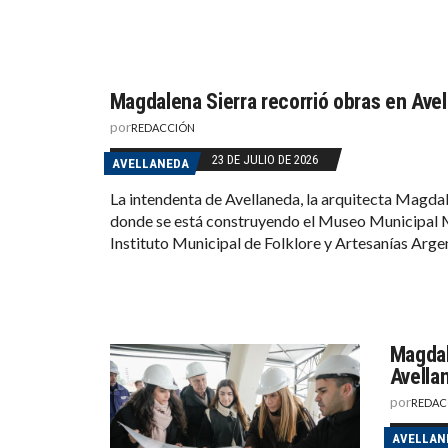
Magdalena Sierra recorrió obras en Ave
por
REDACCIÓN
23 DE JULIO DE 2026
AVELLANEDA
La intendenta de Avellaneda, la arquitecta Magdal
donde se está construyendo el Museo Municipal M
Instituto Municipal de Folklore y Artesanías Arge
Magdal
Avella
por
REDAC
AVELLAN