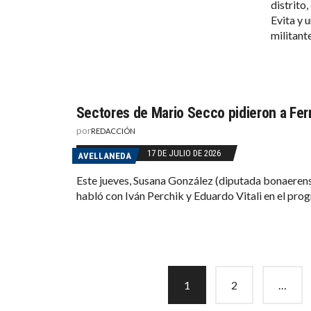
distrito
Evita y 
militante
Sectores de Mario Secco pidieron a Fe
por
REDACCIÓN
17 DE JULIO DE 2026
AVELLANEDA
Este jueves, Susana González (diputada bonaerens
habló con Iván Perchik y Eduardo Vitali en el pr
Posts
1
2
…
navigation