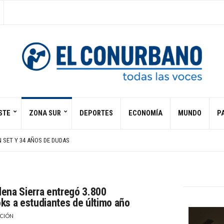
STE
ZONA SUR
DEPORTES
ECONOMÍA
MUNDO
PA
R ORMUZ Y CORRE GRANDES RIESGOS
DE TRUMP PARA GAZA
N SET Y 34 AÑOS DE DUDAS
L CONTENIDO VIOLENTO EN REDES POR TIROTEO DE UN MENOR EN BANGKOK
PTERO TURÍSTICO EN RÍO DE JANEIRO
R ORMUZ Y CORRE GRANDES RIESGOS
DE TRUMP PARA GAZA
ena Sierra entregó 3.800
ks a estudiantes de último año
CIÓN