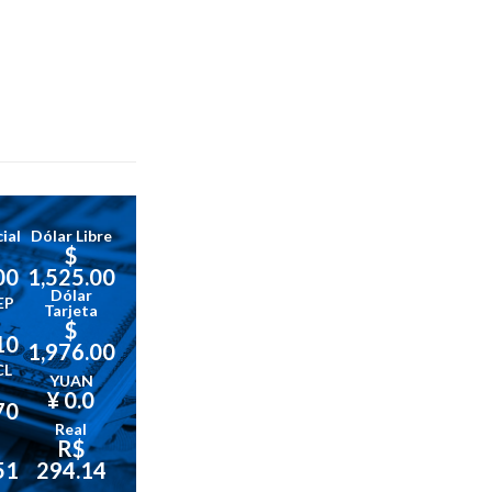
ial
Dólar Libre
$
00
1,525.00
Dólar
EP
Tarjeta
$
10
1,976.00
CL
YUAN
¥ 0.0
70
Real
R$
51
294.14