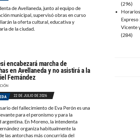
(296)
denta de Avellaneda, junto al equipo de
Horarios 
ación municipal, supervisó obras en curso
Expreso 
iarán la oferta cultural, educativa y
Vicente 
ria de la ciudad.
(284)
esi encabezará marcha de
as en Avellaneda y no asistirá a la
iel Fernández
CIÓN
22 DE JULIO DE 2026
EDA
rsario del fallecimiento de Eva Perón es una
levante para el peronismo y para la
 argentina. En Moreno, la intendenta
ernández organiza habitualmente la
e las antorchas más concurrida del