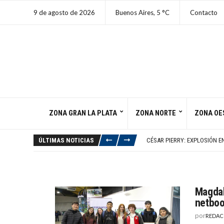
9 de agosto de 2026
Buenos Aires,
5
C
Contacto
ZONA GRAN LA PLATA
ZONA NORTE
ZONA OE
IRÁN PRESIONA A TRUMP PO
NETANYAHU RECHAZA PLAN 
ÚLTIMAS NOTICIAS
CÉSAR PIERRY: EXPLOSIÓN E
POLICÍA RESPONSABILIZA A
CUATRO MUERTOS EN HELICÓ
IRÁN PRESIONA A TRUMP PO
NETANYAHU RECHAZA PLAN 
Magdal
netboo
por
REDAC