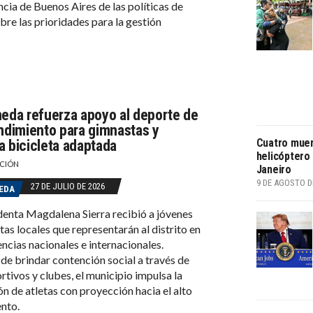
ncia de Buenos Aires de las políticas de
bre las prioridades para la gestión
neda refuerza apoyo al deporte de
endimiento para gimnastas y
Cuatro muer
a bicicleta adaptada
helicóptero 
CIÓN
Janeiro
9 DE AGOSTO D
27 DE JULIO DE 2026
EDA
denta Magdalena Sierra recibió a jóvenes
tas locales que representarán al distrito en
cias nacionales e internacionales.
e brindar contención social a través de
rtivos y clubes, el municipio impulsa la
n de atletas con proyección hacia el alto
nto.