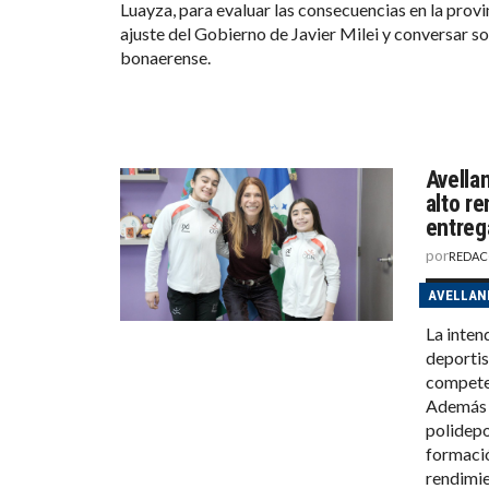
Luayza, para evaluar las consecuencias en la provi
ajuste del Gobierno de Javier Milei y conversar so
bonaerense.
Avella
alto r
entreg
por
REDAC
AVELLAN
La inten
deportis
competen
Además d
polidepo
formació
rendimie