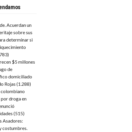
endamos
lde. Acuerdan un
eritaje sobre sus
ara determinar si
iquecimiento
.783)
frecen $5 millones
ugo de
fico domiciliado
do Rojas
(1.288)
 colombiano
 por droga en
enunció
ridades
(515)
s Asadores:
 y costumbres.