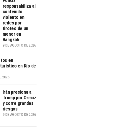
Policía
responsabiliza al
contenido
violento en
redes por
tiroteo de un
menor en
Bangkok
9 DE AGOSTO DE 2026
tos en
turístico en Río de
E 2026
Irán presiona a
Trump por Ormuz
y corre grandes
riesgos
9 DE AGOSTO DE 2026