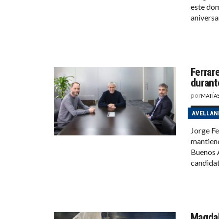
este dom
aniversar
Ferrar
durant
por
MATÍA
AVELLAN
Jorge Fe
mantiene
Buenos A
candidat
Magdal