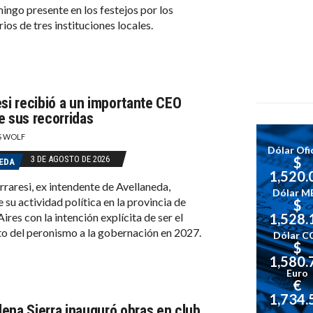
ingo presente en los festejos por los
ios de tres instituciones locales.
esi recibió a un importante CEO
e sus recorridas
S WOLF
Dólar Ofic
3 DE AGOSTO DE 2026
$
EDA
1,520.
rraresi, ex intendente de Avellaneda,
Dólar M
 su actividad política en la provincia de
$
ires con la intención explícita de ser el
1,528.
o del peronismo a la gobernación en 2027.
Dólar C
$
1,580.
Euro
€
1,734.
ena Sierra inauguró obras en club