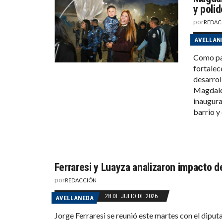
y polid
por
REDAC
AVELLAN
Como par
fortalece
desarrol
Magdalen
inaugura
barrio y
Ferraresi y Luayza analizaron impacto de
por
REDACCIÓN
28 DE JULIO DE 2026
AVELLANEDA
Jorge Ferraresi se reunió este martes con el dipu