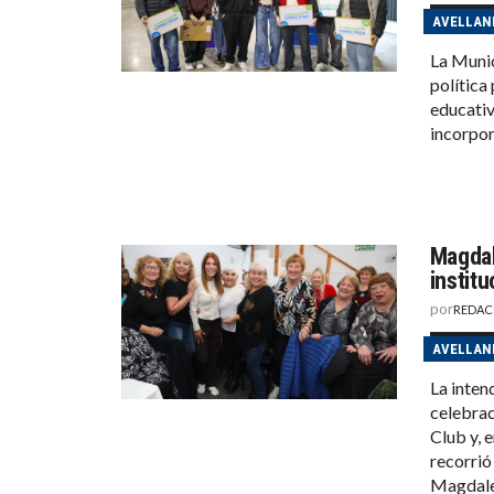
AVELLAN
La Munic
política 
educativ
incorpor
Magdal
instit
por
REDAC
AVELLAN
La inten
celebrac
Club y, e
recorrió
Magdalen