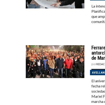
La inten
Planific
que ampl
comunita
Ferrar
antorch
de Mar
por
REDAC
AVELLAN
El anive
fecha re
sociedad
Mariel F
marcha d