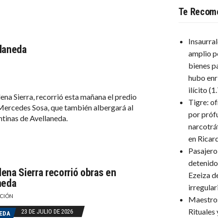
Te Recom
Insaurra
llaneda
amplio p
bienes p
hubo enr
ilícito
(1
ena Sierra, recorrió esta mañana el predio
Tigre: o
ercedes Sosa, que también albergará al
por próf
ntinas de Avellaneda.
narcotrá
en Ricar
Pasajero
detenido
ena Sierra recorrió obras en
Ezeiza d
neda
irregula
CIÓN
Maestro
Rituales
23 DE JULIO DE 2026
EDA