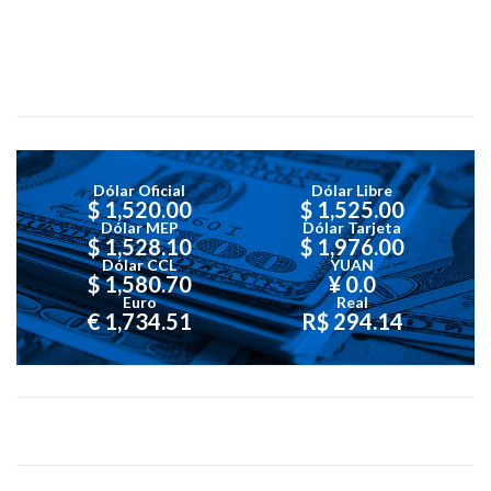
Dólar Oficial
Dólar Libre
$ 1,520.00
$ 1,525.00
Dólar MEP
Dólar Tarjeta
$ 1,528.10
$ 1,976.00
Dólar CCL
YUAN
$ 1,580.70
¥ 0.0
Euro
Real
€ 1,734.51
R$ 294.14