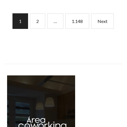
Posts
1
2
…
1.148
Next
navigation