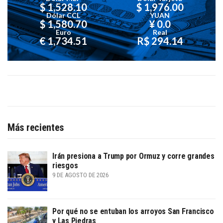
$ 1,528.10
$ 1,976.00
Dólar CCL
YUAN
$ 1,580.70
¥ 0.0
Euro
Real
€ 1,734.51
R$ 294.14
Más recientes
Irán presiona a Trump por Ormuz y corre grandes
riesgos
9 DE AGOSTO DE 2026
Por qué no se entuban los arroyos San Francisco
y Las Piedras