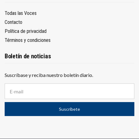
Todas las Voces
Contacto
Política de privacidad
Términos y condiciones
Boletín de noticias
Suscríbase y reciba nuestro boletín diario.
D
i
r
e
Suscríbete
c
c
i
ó
n