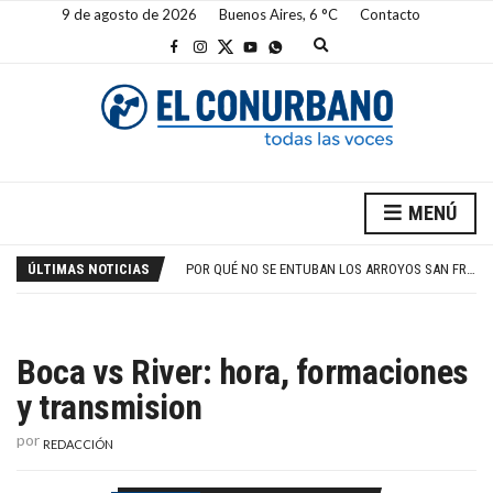
9 de agosto de 2026
Buenos Aires,
6
C
Contacto
E
x
p
a
n
d
s
e
a
CRISIS INTERMINABLE EN RIVER
r
MENÚ
c
IRÁN PRESIONA A TRUMP POR ORMUZ Y CORRE GRANDES RIESGOS
h
POR QUÉ NO SE ENTUBAN LOS ARROYOS SAN FRANCISCO Y LAS PIEDRAS
f
ÚLTIMAS NOTICIAS
HORÓSCOPO DEL DOMINGO 9 DE AGOSTO
o
r
BOCA NO PUDO CON LOS PIBES DE VÉLEZ
m
CRISIS INTERMINABLE EN RIVER
IRÁN PRESIONA A TRUMP POR ORMUZ Y CORRE GRANDES RIESGOS
Boca vs River: hora, formaciones
y transmision
por
REDACCIÓN