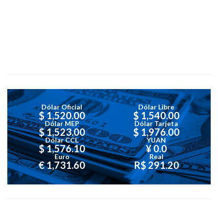
Dólar Oficial
Dólar Libre
$ 1,520.00
$ 1,540.00
Dólar MEP
Dólar Tarjeta
$ 1,523.00
$ 1,976.00
Dólar CCL
YUAN
$ 1,576.10
¥ 0.0
Euro
Real
€ 1,731.60
R$ 291.20