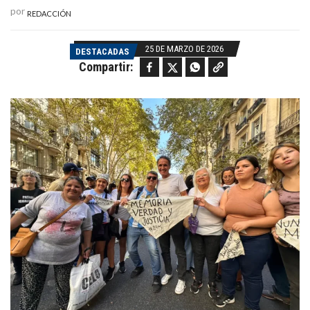
por
REDACCIÓN
25 DE MARZO DE 2026
DESTACADAS
Facebook
Twitter
WhatsApp
Copy link
Compartir: