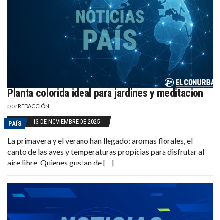
Planta colorida ideal para jardines y meditacion
por
REDACCIÓN
13 DE NOVIEMBRE DE 2025
PAÍS
La primavera y el verano han llegado: aromas florales, el
canto de las aves y temperaturas propicias para disfrutar al
aire libre. Quienes gustan de […]