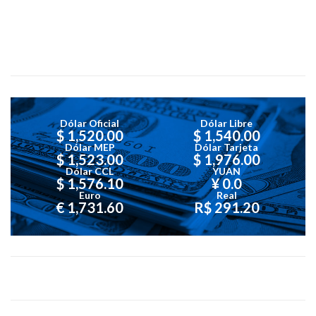
Dólar Oficial
Dólar Libre
$ 1,520.00
$ 1,540.00
Dólar MEP
Dólar Tarjeta
$ 1,523.00
$ 1,976.00
Dólar CCL
YUAN
$ 1,576.10
¥ 0.0
Euro
Real
€ 1,731.60
R$ 291.20