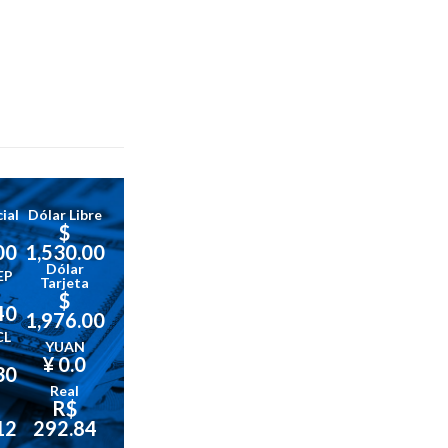
ial
Dólar Libre
$
00
1,530.00
Dólar
EP
Tarjeta
$
40
1,976.00
CL
YUAN
¥ 0.0
30
Real
R$
12
292.84