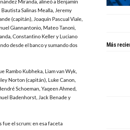
ernández Miranda, alineó a Benjamín
 Bautista Salinas Mealla, Jeremy
de (capitán), Joaquín Pascual Viale,
anuel Giannantonio, Mateo Tanoni,
nda, Constantino Keller y Luciano
Más recie
ando desde el banco y sumando dos
a fue Rambo Kubheka, Liam van Wyk,
ley Norton (capitán), Luke Canon,
 Hendré Schoeman, Yaqeen Ahmed,
muel Badenhorst, Jack Benade y
 fue el scrum: en esa faceta