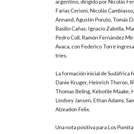
argentino, dirigido por Nicolás F
Farias Cerioni, Nicolás Cambiasso,
Annand, Agustín Ponzio, Tomás Dan
Basilio Cañas, Ignacio Zabella, M
Pedro Coll, Ramón Fernández Mira
Avaca, con Federico Torre ingres
tries.
La formación inicial de Sudáfric
Danie Kruger, Heinrich Theron, Ri
Thomas Beling, Kebotile Maake,
Lindsey Jansen, Ethan Adams, Sa
Alzeadon Felix.
Una nota positiva para Los Pumitas