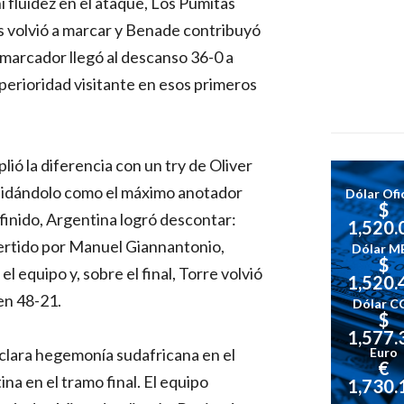
i fluidez en el ataque, Los Pumitas
s volvió a marcar y Benade contribuyó
l marcador llegó al descanso 36-0 a
uperioridad visitante en esos primeros
lió la diferencia con un try de Oliver
lidándolo como el máximo anotador
Dólar Ofic
$
efinido, Argentina logró descontar:
1,520.
ertido por Manuel Giannantonio,
Dólar M
$
equipo y, sobre el final, Torre volvió
1,520.
en 48-21.
Dólar C
$
1,577.
 clara hegemonía sudafricana en el
Euro
€
na en el tramo final. El equipo
1,730.