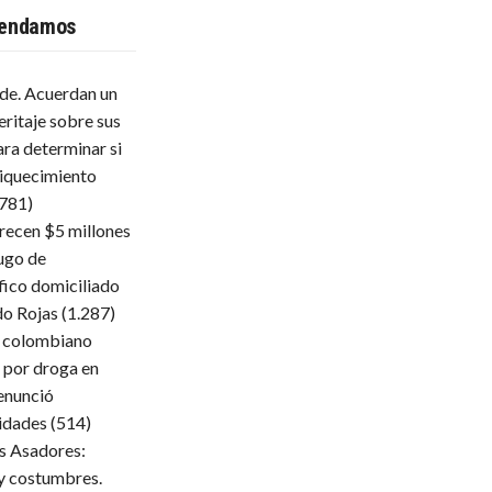
endamos
lde. Acuerdan un
eritaje sobre sus
ara determinar si
iquecimiento
.781)
frecen $5 millones
ugo de
fico domiciliado
do Rojas
(1.287)
 colombiano
 por droga en
enunció
ridades
(514)
s Asadores:
 y costumbres.