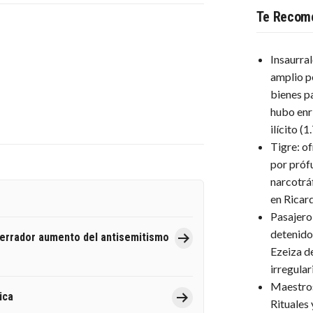
Te Recom
Insaurra
amplio p
bienes p
hubo enr
ilícito
(1
Tigre: o
por próf
narcotrá
en Ricar
Pasajero
detenido
terrador aumento del antisemitismo
Ezeiza d
irregula
Maestro
ica
Rituales