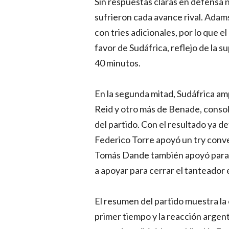
Sin respuestas claras en defensa n
sufrieron cada avance rival. Adam
con tries adicionales, por lo que e
favor de Sudáfrica, reflejo de la s
40 minutos.
En la segunda mitad, Sudáfrica amp
Reid y otro más de Benade, conso
del partido. Con el resultado ya d
Federico Torre apoyó un try conv
Tomás Dande también apoyó para el 
a apoyar para cerrar el tanteador 
El resumen del partido muestra la
primer tiempo y la reacción argenti