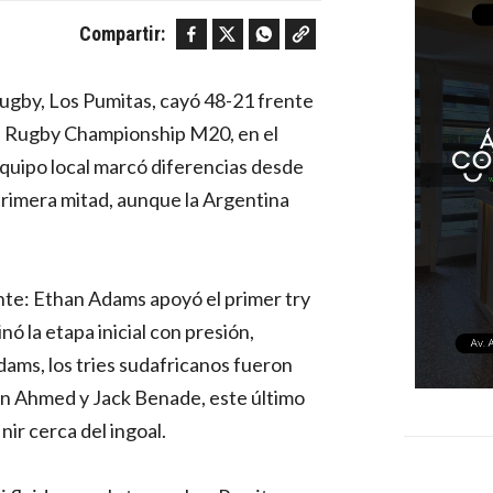
Facebook
Twitter
WhatsApp
Copy link
Compartir:
rugby, Los Pumitas, cayó 48-21 frente
el Rugby Championship M20, en el
quipo local marcó diferencias desde
a primera mitad, aunque la Argentina
te: Ethan Adams apoyó el primer try
nó la etapa inicial con presión,
dams, los tries sudafricanos fueron
 Ahmed y Jack Benade, este último
ir cerca del ingoal.