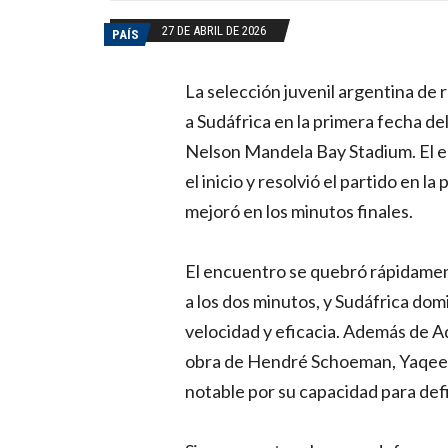
27 DE ABRIL DE 2026
PAÍS
La selección juvenil argentina de 
a Sudáfrica en la primera fecha d
Nelson Mandela Bay Stadium. El e
el inicio y resolvió el partido en l
mejoró en los minutos finales.
El encuentro se quebró rápidamen
a los dos minutos, y Sudáfrica domi
velocidad y eficacia. Además de A
obra de Hendré Schoeman, Yaqeen
notable por su capacidad para defin