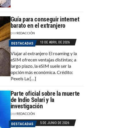
Guía para conseguir internet
barato en el extranjero
por
REDACCIÓN
13 DE ABRIL DE 2026
DESTACADAS
Viajar al extranjero El roaming y la
eSIM ofrecen ventajas distintas; a
largo plazo, la eSIM suele ser la
opción más económica. Crédito:
Pexels La […]
Parte oficial sobre la muerte
de Indio Solari y la
investigación
por
REDACCIÓN
5 DE JUNIO DE 2026
DESTACADAS