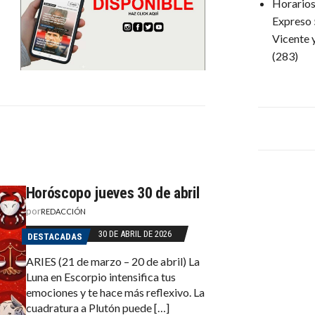
Horarios 
Expreso 
Vicente 
(283)
Horóscopo jueves 30 de abril
por
REDACCIÓN
30 DE ABRIL DE 2026
DESTACADAS
ARIES (21 de marzo – 20 de abril) La
Luna en Escorpio intensifica tus
emociones y te hace más reflexivo. La
cuadratura a Plutón puede […]