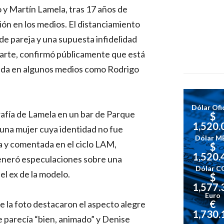
y Martín Lamela, tras 17 años de
ión en los medios. El distanciamiento
 de pareja y una supuesta infidelidad
 parte, confirmó públicamente que está
ada en algunos medios como Rodrigo
Dólar Ofic
rafía de Lamela en un bar de Parque
$
1,520.
 una mujer cuya identidad no fue
Dólar M
a y comentada en el ciclo LAM,
$
1,520.
generó especulaciones sobre una
Dólar C
l ex de la modelo.
$
1,577.
Euro
€
e la foto destacaron el aspecto alegre
1,730.
e parecía “bien, animado” y Denise