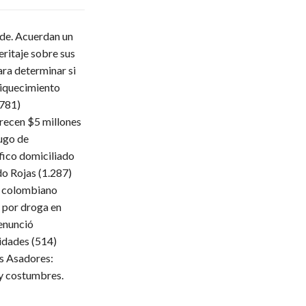
lde. Acuerdan un
eritaje sobre sus
ara determinar si
iquecimiento
.781)
frecen $5 millones
ugo de
fico domiciliado
do Rojas
(1.287)
 colombiano
 por droga en
enunció
ridades
(514)
s Asadores:
 y costumbres.