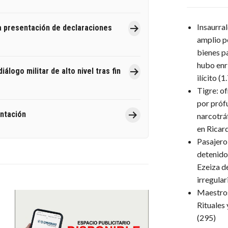
Insaurra
la presentación de declaraciones
amplio p
bienes p
hubo enr
álogo militar de alto nivel tras fin
ilícito
(1
Tigre: o
por próf
entación
narcotrá
en Ricar
Pasajero
detenido
Ezeiza d
irregula
Maestro
Rituales
(295)