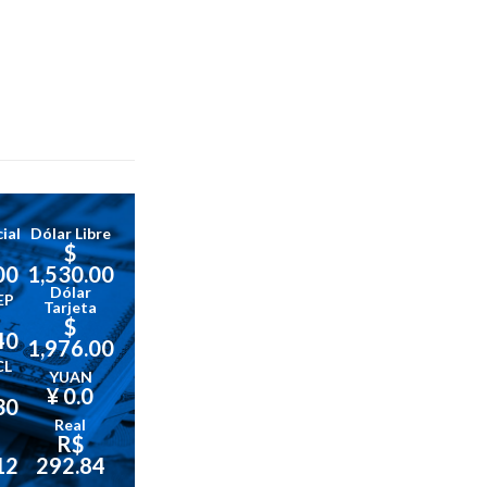
ial
Dólar Libre
$
00
1,530.00
Dólar
EP
Tarjeta
$
40
1,976.00
CL
YUAN
¥ 0.0
30
Real
R$
12
292.84