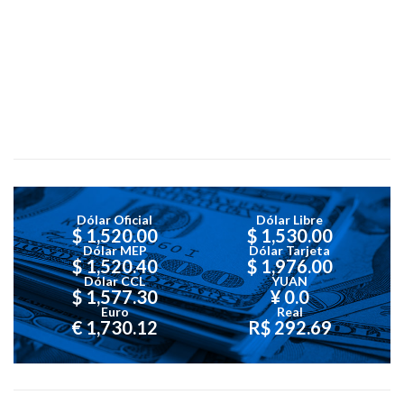
Dólar Oficial
Dólar Libre
$ 1,520.00
$ 1,530.00
Dólar MEP
Dólar Tarjeta
$ 1,520.40
$ 1,976.00
Dólar CCL
YUAN
$ 1,577.30
¥ 0.0
Euro
Real
€ 1,730.12
R$ 292.69