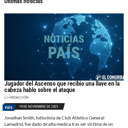
Últimas noticias
Jugador del Ascenso que recibio una llave en la
cabeza hablo sobre el ataque
por
REDACCIÓN
19 DE NOVIEMBRE DE 2025
PAÍS
Jonathan Smith, futbolista de Club Atletico General
Lamadrid, fue dado de alta medica tras ser victima de un