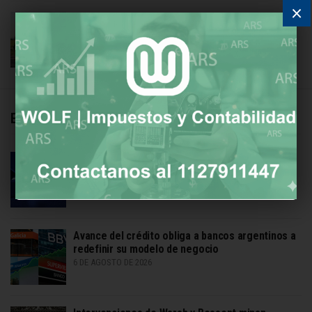
×
Vicente López se integra al Fondo Juventud y
Acción Climática de Bloomberg Philanthropies
6 DE AGOSTO DE 2026
Economía
80% de ejecutivos de IDEA espera mejora
moderada de la economía local
6 DE AGOSTO DE 2026
Avance del crédito obliga a bancos argentinos a
redefinir su modelo de negocio
6 DE AGOSTO DE 2026