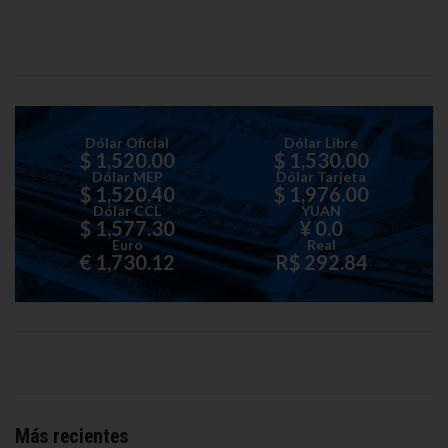
Dólar Oficial
Dólar Libre
$ 1,520.00
$ 1,530.00
Dólar MEP
Dólar Tarjeta
$ 1,520.40
$ 1,976.00
Dólar CCL
YUAN
$ 1,577.30
¥ 0.0
Euro
Real
€ 1,730.12
R$ 292.84
Más recientes