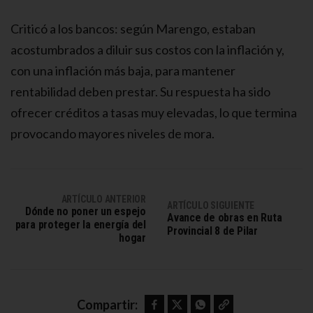
Criticó a los bancos: según Marengo, estaban
acostumbrados a diluir sus costos con la inflación y,
con una inflación más baja, para mantener
rentabilidad deben prestar. Su respuesta ha sido
ofrecer créditos a tasas muy elevadas, lo que termina
provocando mayores niveles de mora.
ARTÍCULO ANTERIOR
ARTÍCULO SIGUIENTE
Dónde no poner un espejo
Avance de obras en Ruta
para proteger la energía del
Provincial 8 de Pilar
hogar
Facebook
Twitter
WhatsApp
Copy link
Compartir: