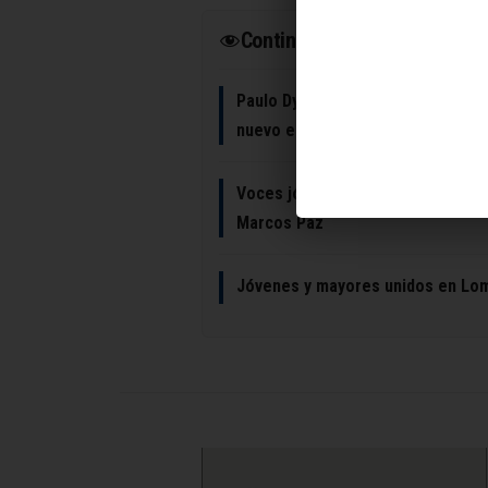
Continuar leyendo
Paulo Dybala: revelaciones sobre
nuevo estilo entre pilates y moda
Voces jóvenes, realidades reales l
Marcos Paz
Jóvenes y mayores unidos en Lom