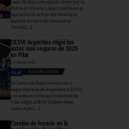
Laura Braiza, concejal de Unión por la
Patria en Vicente López, cuestionó el
operativo de la Patrulla Municipal
durante el cierre de carnaval en
Florida […]
CESVI Argentina eligió los
autos más seguros de 2025
en Pilar
por
REDACCIÓN
22 DE MAYO DE 2026
PILAR
El Centro de Experimentación y
Seguridad Vial de Argentina (CESVI),
con sede en el Parque Industrial de
Pilar, eligió al BYD Dolphin Mini
como Auto […]
Cambio de horario en la