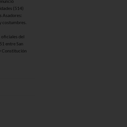
enunció
ridades
(514)
s Asadores:
 y costumbres.
oficiales del
51 entre San
y Constitución