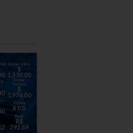
ial
Dólar Libre
$
00
1,530.00
Dólar
EP
Tarjeta
$
40
1,976.00
CL
YUAN
¥ 0.0
30
Real
R$
12
292.69