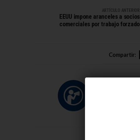
ARTÍCULO ANTERIOR
EEUU impone aranceles a socios
comerciales por trabajo forzado
Compartir:
Redacción
Ver artículos