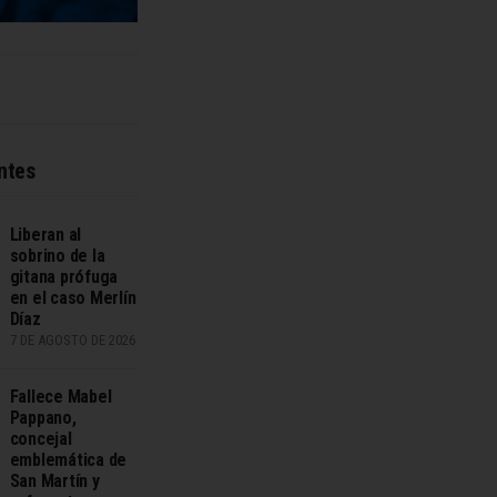
ntes
Liberan al
sobrino de la
gitana prófuga
en el caso Merlín
Díaz
7 DE AGOSTO DE 2026
Fallece Mabel
Pappano,
concejal
emblemática de
San Martín y