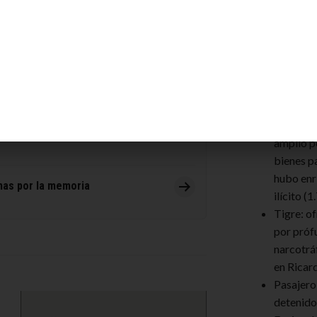
 Cristiano Ronaldo, su museo y su
Te Recom
Insaurra
lega a la radio y TV pública de
amplio p
bienes p
hubo enr
as por la memoria
ilícito
(1
Tigre: o
por próf
narcotrá
en Ricar
Pasajero
detenido