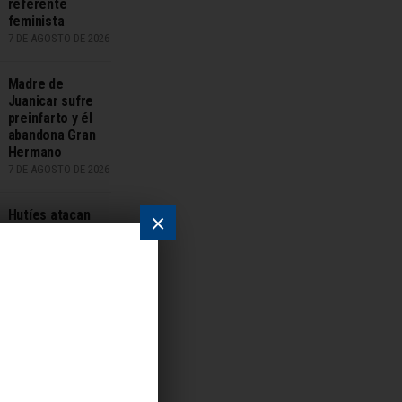
referente
feminista
7 DE AGOSTO DE 2026
Madre de
Juanicar sufre
preinfarto y él
abandona Gran
Hermano
7 DE AGOSTO DE 2026
Hutíes atacan
×
despliegues
militares saudíes
en Yemen y
causan 58
muertos
7 DE AGOSTO DE 2026
Julián Serrano
reveló que se
operó por