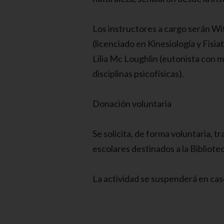
Los instructores a cargo serán W
(licenciado en Kinesiología y Fisia
Lilia Mc Loughlin (eutonista con 
disciplinas psicofísicas).
Donación voluntaria
Se solicita, de forma voluntaria, t
escolares destinados a la Bibliote
La actividad se suspenderá en caso