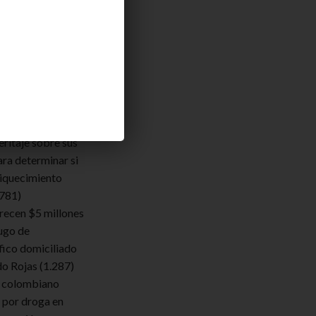
aburrimiento
7 DE AGOSTO DE 2026
endamos
lde. Acuerdan un
eritaje sobre sus
ara determinar si
iquecimiento
.781)
frecen $5 millones
ugo de
fico domiciliado
do Rojas
(1.287)
 colombiano
 por droga en