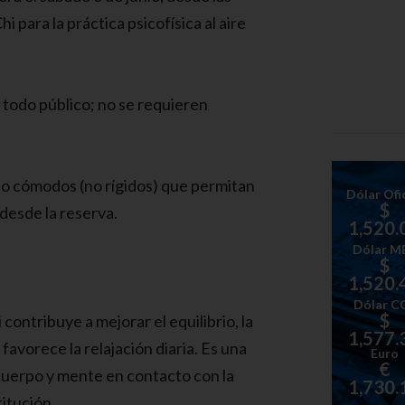
i para la práctica psicofísica al aire
a todo público; no se requieren
do cómodos (no rígidos) que permitan
Dólar Ofic
$
desde la reserva.
1,520.
Dólar M
$
1,520.
Dólar C
$
 contribuye a mejorar el equilibrio, la
1,577.
favorece la relajación diaria. Es una
Euro
€
cuerpo y mente en contacto con la
1,730.
titución.