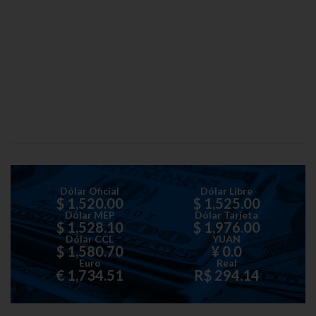
Dólar Oficial
Dólar Libre
$ 1,520.00
$ 1,525.00
Dólar MEP
Dólar Tarjeta
$ 1,528.10
$ 1,976.00
Dólar CCL
YUAN
$ 1,580.70
¥ 0.0
Euro
Real
€ 1,734.51
R$ 294.14