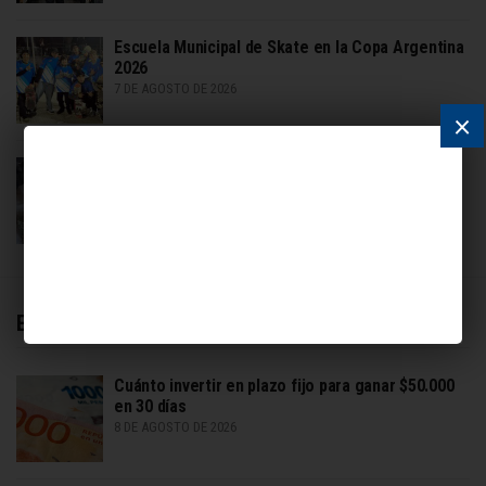
Escuela Municipal de Skate en la Copa Argentina
2026
7 DE AGOSTO DE 2026
×
Escobar indemnizado por ataque de dos Bull
Terrier
7 DE AGOSTO DE 2026
Economía
Cuánto invertir en plazo fijo para ganar $50.000
en 30 días
8 DE AGOSTO DE 2026