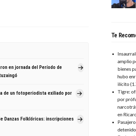
Te Recom
Insaurra
amplio p
aron en jornada del Período de
bienes p
Ituzaingó
hubo enr
ilícito
(1
Tigre: o
a de un fotoperiodista exiliado por
por próf
narcotrá
en Ricar
e Danzas Folklóricas: inscripciones
Pasajero
detenido