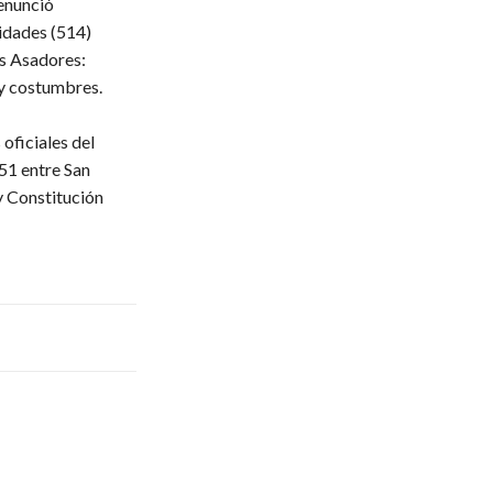
enunció
ridades
(514)
s Asadores:
 y costumbres.
oficiales del
51 entre San
y Constitución