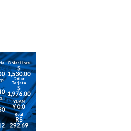
ial
Dólar Libre
$
00
1,530.00
Dólar
EP
Tarjeta
$
40
1,976.00
CL
YUAN
¥ 0.0
30
Real
R$
12
292.69