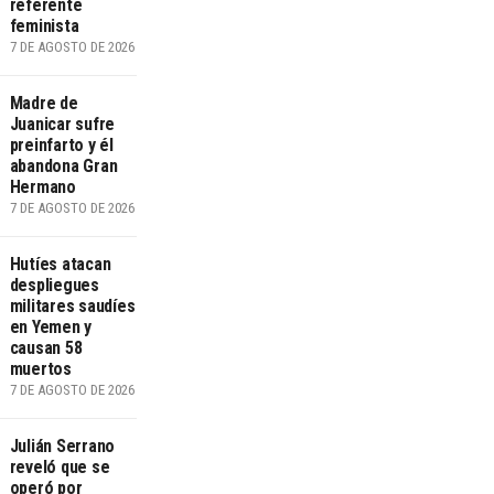
referente
feminista
7 DE AGOSTO DE 2026
Madre de
Juanicar sufre
preinfarto y él
abandona Gran
Hermano
7 DE AGOSTO DE 2026
Hutíes atacan
despliegues
militares saudíes
en Yemen y
causan 58
muertos
7 DE AGOSTO DE 2026
Julián Serrano
reveló que se
operó por