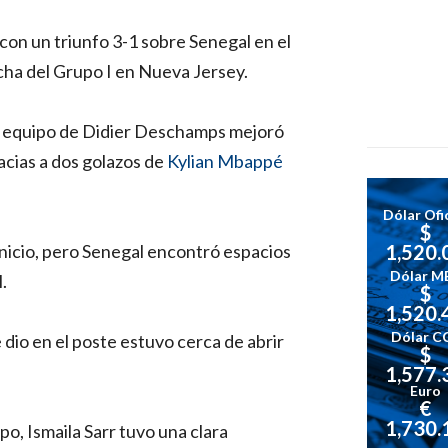
on un triunfo 3-1 sobre Senegal en el
cha del Grupo I en Nueva Jersey.
el equipo de Didier Deschamps mejoró
cias a dos golazos de
Kylian Mbappé
Dólar Ofic
$
inicio, pero Senegal encontró espacios
1,520.
Dólar M
.
$
1,520.
Dólar C
dio en el poste estuvo cerca de abrir
$
1,577.
Euro
€
1,730.
po, Ismaila Sarr tuvo una clara