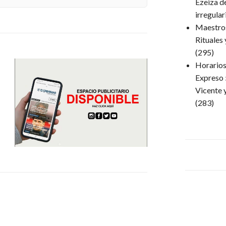
Ezeiza d
irregula
Maestro
Rituales
(295)
Horarios 
Expreso 
Vicente 
(283)