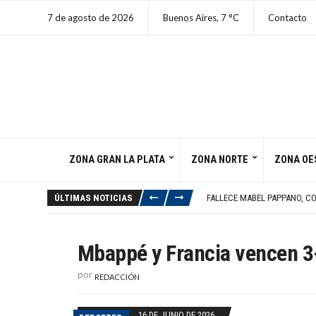
7 de agosto de 2026
Buenos Aires,
7
C
Contacto
ZONA GRAN LA PLATA
ZONA NORTE
ZONA OE
JULIÁN SERRANO REVELÓ QU
LIBERAN AL SOBRINO DE LA 
ÚLTIMAS NOTICIAS
FALLECE MABEL PAPPANO, C
MADRE DE JUANICAR SUFRE 
HUTÍES ATACAN DESPLIEGUE
JULIÁN SERRANO REVELÓ QU
Mbappé y Francia vencen 3
LIBERAN AL SOBRINO DE LA 
por
REDACCIÓN
16 DE JUNIO DE 2026