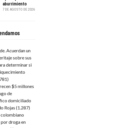
aburrimiento
7 DE AGOSTO DE 2026
endamos
lde. Acuerdan un
eritaje sobre sus
ara determinar si
iquecimiento
.781)
frecen $5 millones
ugo de
fico domiciliado
do Rojas
(1.287)
 colombiano
 por droga en