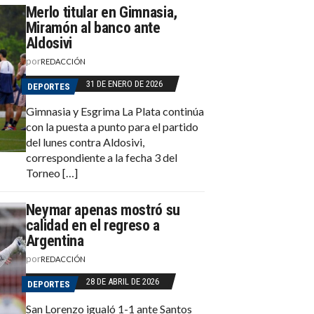
Merlo titular en Gimnasia,
Miramón al banco ante
Aldosivi
por
REDACCIÓN
31 DE ENERO DE 2026
DEPORTES
Gimnasia y Esgrima La Plata continúa
con la puesta a punto para el partido
del lunes contra Aldosivi,
correspondiente a la fecha 3 del
Torneo […]
Neymar apenas mostró su
calidad en el regreso a
Argentina
por
REDACCIÓN
28 DE ABRIL DE 2026
DEPORTES
San Lorenzo igualó 1-1 ante Santos