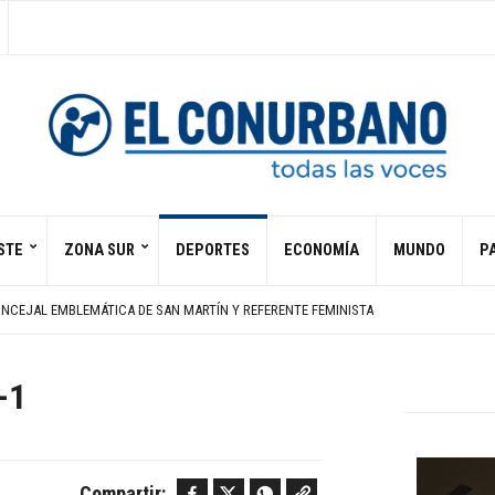
STE
ZONA SUR
DEPORTES
ECONOMÍA
MUNDO
PA
E SE OPERÓ POR ABURRIMIENTO
GITANA PRÓFUGA EN EL CASO MERLÍN DÍAZ
ONCEJAL EMBLEMÁTICA DE SAN MARTÍN Y REFERENTE FEMINISTA
PREINFARTO Y ÉL ABANDONA GRAN HERMANO
S MILITARES SAUDÍES EN YEMEN Y CAUSAN 58 MUERTOS
E SE OPERÓ POR ABURRIMIENTO
-1
GITANA PRÓFUGA EN EL CASO MERLÍN DÍAZ
Facebook
Twitter
WhatsApp
Copy link
Compartir: