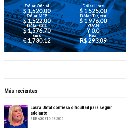
Dólar Oficial
Dólar Libre
$ 1,520.00
$ 1,525.00
Dólar MEP
Dólar Tarjeta
$ 1,522.00
$ 1,976.00
Dólar CCL
YUAN
$ 1,576.70
¥ 0.0
Euro
Real
€ 1,730.12
R$ 293.09
Más recientes
Laura Ubfal confiesa dificultad para seguir
adelante
7 DE AGOSTO DE 2026