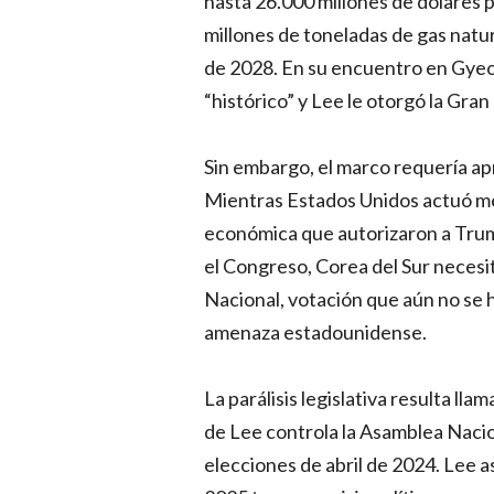
hasta 26.000 millones de dólares p
millones de toneladas de gas natur
de 2028. En su encuentro en Gyeon
“histórico” y Lee le otorgó la G
Sin embargo, el marco requería ap
Mientras Estados Unidos actuó m
económica que autorizaron a Trum
el Congreso, Corea del Sur necesit
Nacional, votación que aún no se 
amenaza estadounidense.
La parálisis legislativa resulta ll
de Lee controla la Asamblea Nacio
elecciones de abril de 2024. Lee as