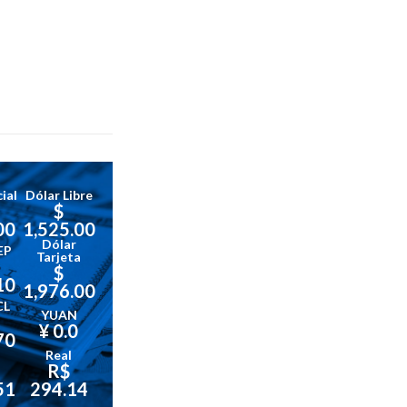
ial
Dólar Libre
$
00
1,525.00
Dólar
EP
Tarjeta
$
10
1,976.00
CL
YUAN
¥ 0.0
70
Real
R$
51
294.14