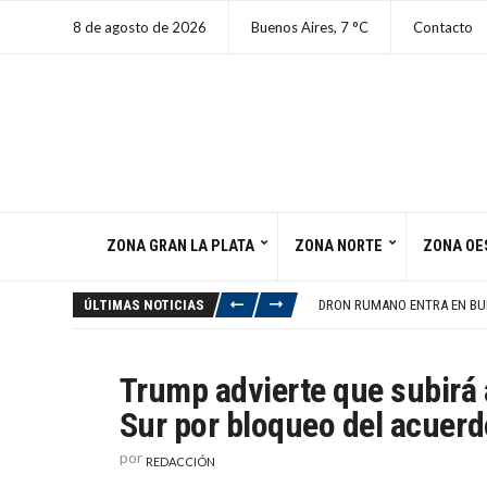
8 de agosto de 2026
Buenos Aires,
7
C
Contacto
ZONA GRAN LA PLATA
ZONA NORTE
ZONA OE
INVESTIDURA DE ABELARDO DE
FELIPE VI Y MILEI COINCIDE
ÚLTIMAS NOTICIAS
DRON RUMANO ENTRA EN BU
YANINA LATORRE CRITICÓ A
SENADO CONFIRMA A TODD B
INVESTIDURA DE ABELARDO DE
Trump advierte que subirá 
FELIPE VI Y MILEI COINCIDE
Sur por bloqueo del acuerd
por
REDACCIÓN