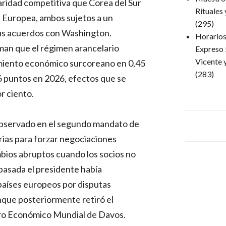
aridad competitiva que Corea del Sur
Rituales
n Europea, ambos sujetos a un
(295)
sus acuerdos con Washington.
Horarios 
man que el régimen arancelario
Expreso 
Vicente 
imiento económico surcoreano en 0,45
(283)
6 puntos en 2026, efectos que se
r ciento.
 observado en el segundo mandato de
ias para forzar negociaciones
bios abruptos cuando los socios no
pasada el presidente había
aíses europeos por disputas
nque posteriormente retiró el
oro Económico Mundial de Davos.