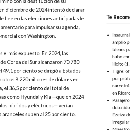
ulminó con la destitución de su
en diciembre de 2024 intentó declarar
Te Recom
a de Lee en las elecciones anticipadas le
lamentario para impulsar su agenda,
Insaurra
 comercial con Washington.
amplio p
bienes p
s el más expuesto. En 2024, las
hubo enr
de Corea del Sur alcanzaron 70.780
ilícito
(1
l 49,1 por ciento se dirigió a Estados
Tigre: o
por próf
 otros 8.220 millones de dólares en
narcotrá
el 36,5 por ciento del total de
en Ricar
as como Hyundai y Kia —que en 2024
Pasajero
os híbridos y eléctricos— verían
detenido
s aranceles suben al 25 por ciento.
Ezeiza d
irregula
Maestro