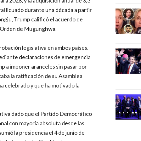
ara 2028, y la adquisición anual de 3,3
al licuado durante una década a partir
gju, Trump calificó el acuerdo de
ran Orden de Mugunghwa.
robación legislativa en ambos países.
ediante declaraciones de emergencia
p a imponer aranceles sin pasar por
aba la ratificación de su Asamblea
ha celebrado y que ha motivado la
amativa dado que el Partido Democrático
nal con mayoría absoluta desde las
umió la presidencia el 4 de junio de