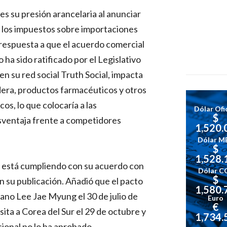
s su presión arancelaria al anunciar
to los impuestos sobre importaciones
respuesta a que el acuerdo comercial
a sido ratificado por el Legislativo
en su red social Truth Social, impacta
era, productos farmacéuticos y otros
os, lo que colocaría a las
Dólar Ofic
$
ventaja frente a competidores
1,520.
Dólar M
$
1,528.
no está cumpliendo con su acuerdo con
Dólar C
$
n su publicación. Añadió que el pacto
1,580.
ano Lee Jae Myung el 30 de julio de
Euro
€
ita a Corea del Sur el 29 de octubre y
1,734.
ional no lo ha aprobado.