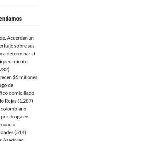
endamos
lde. Acuerdan un
eritaje sobre sus
ara determinar si
iquecimiento
.782)
frecen $5 millones
ugo de
fico domiciliado
do Rojas
(1.287)
 colombiano
 por droga en
enunció
ridades
(514)
s Asadores: