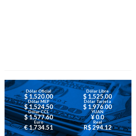
Dólar Oficial
Dólar Libre
$ 1,520.00
$ 1,525.00
Dólar MEP
Dólar Tarjeta
$ 1,524.50
$ 1,976.00
Dólar CCL
YUAN
$ 1,577.60
¥ 0.0
Euro
Real
€ 1,734.51
R$ 294.12