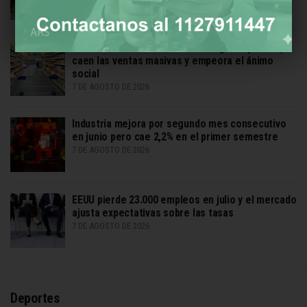
Dos caras del consumo: sube el gasto privado,
caen las ventas masivas y empeora el ánimo
social
7 DE AGOSTO DE 2026
Industria mejora por segundo mes consecutivo
en junio pero cae 2,2% en el primer semestre
7 DE AGOSTO DE 2026
EEUU pierde 23.000 empleos en julio y el mercado
ajusta expectativas sobre las tasas
7 DE AGOSTO DE 2026
Deportes