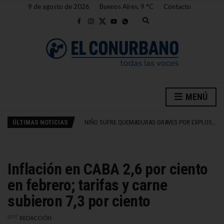
9 de agosto de 2026
Buenos Aires,
9
C
Contacto
E
x
p
a
n
d
s
e
a
NETANYAHU RECHAZA PLAN DE TRUMP PARA GAZA
r
MENÚ
c
CHINA ENTRENA ROBOTS PARA 700 MILLONES DE EMPLEOS
h
NIÑO SUFRE QUEMADURAS GRAVES POR EXPLOSIÓN DE JUGUETE ANTIESTRÉS EN FRANCIA
f
ÚLTIMAS NOTICIAS
CAPACITACIONES GRATUITAS PARA DOCENTES DE LOMAS
o
r
MILINKOVIC REVELÓ FALLO JUDICIAL POR ACUSACIÓN DE VIOLENCIA DE GÉNERO
m
NETANYAHU RECHAZA PLAN DE TRUMP PARA GAZA
CHINA ENTRENA ROBOTS PARA 700 MILLONES DE EMPLEOS
Inflación en CABA 2,6 por ciento
en febrero; tarifas y carne
subieron 7,3 por ciento
por
REDACCIÓN