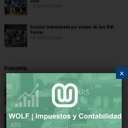
2026
7 DE AGOSTO DE 2026
Escobar indemnizado por ataque de dos Bull
Terrier
7 DE AGOSTO DE 2026
Economía
×
Cuánto invertir en plazo fijo para ganar $50.000
en 30 días
8 DE AGOSTO DE 2026
Cómo estirar tus dólares en Estados Unidos
7 DE AGOSTO DE 2026