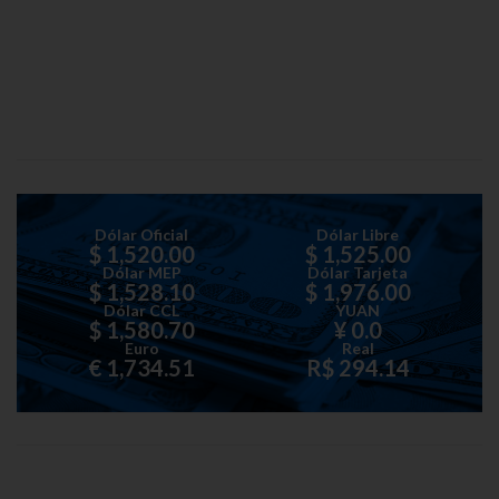
Dólar Oficial
Dólar Libre
$ 1,520.00
$ 1,525.00
Dólar MEP
Dólar Tarjeta
$ 1,528.10
$ 1,976.00
Dólar CCL
YUAN
$ 1,580.70
¥ 0.0
Euro
Real
€ 1,734.51
R$ 294.14