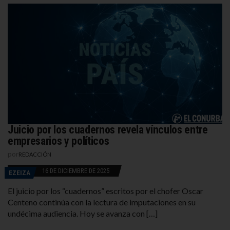
Juicio por los cuadernos revela vínculos entre
empresarios y políticos
por
REDACCIÓN
16 DE DICIEMBRE DE 2025
EZEIZA
El juicio por los “cuadernos” escritos por el chofer Oscar
Centeno continúa con la lectura de imputaciones en su
undécima audiencia. Hoy se avanza con […]