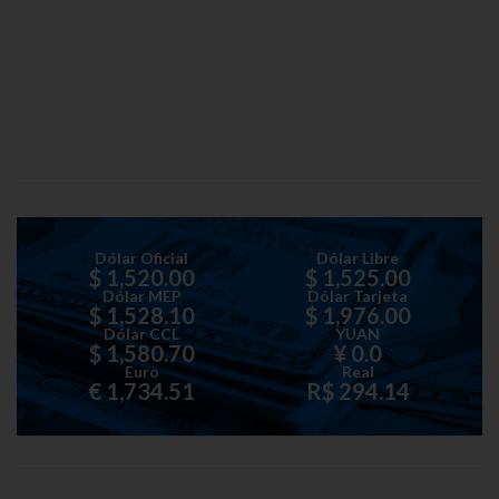
Dólar Oficial
Dólar Libre
$ 1,520.00
$ 1,525.00
Dólar MEP
Dólar Tarjeta
$ 1,528.10
$ 1,976.00
Dólar CCL
YUAN
$ 1,580.70
¥ 0.0
Euro
Real
€ 1,734.51
R$ 294.14