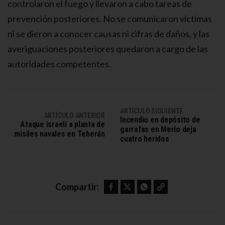
controlaron el fuego y llevaron a cabo tareas de
prevención posteriores. No se comunicaron víctimas
ni se dieron a conocer causas ni cifras de daños, y las
averiguaciones posteriores quedaron a cargo de las
autoridades competentes.
ARTÍCULO SIGUIENTE
ARTÍCULO ANTERIOR
Incendio en depósito de
Ataque israelí a planta de
garrafas en Merlo deja
misiles navales en Teherán
cuatro heridos
Facebook
Twitter
WhatsApp
Copy link
Compartir: