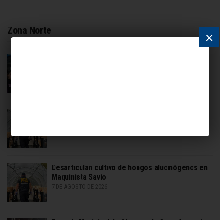
Zona Norte
×
Achával en jornada deportiva en Del Viso
7 DE AGOSTO DE 2026
Desmantelan cultivo de hongos alucinógenos en
Maquinista Savio
7 DE AGOSTO DE 2026
Desarticulan cultivo de hongos alucinógenos en
Maquinista Savio
7 DE AGOSTO DE 2026