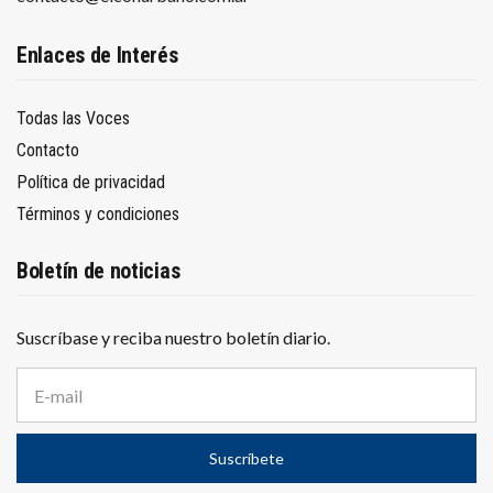
Enlaces de Interés
Todas las Voces
Contacto
Política de privacidad
Términos y condiciones
Boletín de noticias
Suscríbase y reciba nuestro boletín diario.
D
i
r
e
Suscríbete
c
c