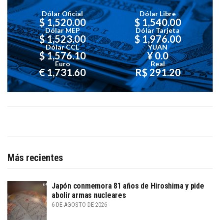
Dólar Oficial
Dólar Libre
$ 1,520.00
$ 1,540.00
Dólar MEP
Dólar Tarjeta
$ 1,523.00
$ 1,976.00
Dólar CCL
YUAN
$ 1,576.10
¥ 0.0
Euro
Real
€ 1,731.60
R$ 291.20
Más recientes
Japón conmemora 81 años de Hiroshima y pide
abolir armas nucleares
6 DE AGOSTO DE 2026