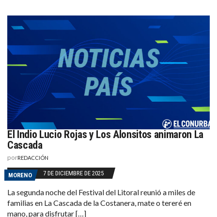
El Indio Lucio Rojas y Los Alonsitos animaron La
Cascada
por
REDACCIÓN
7 DE DICIEMBRE DE 2025
MORENO
La segunda noche del Festival del Litoral reunió a miles de
familias en La Cascada de la Costanera, mate o tereré en
mano, para disfrutar […]