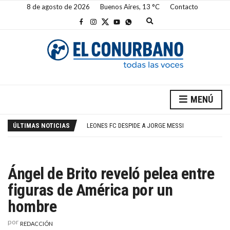
8 de agosto de 2026
Buenos Aires,
13
C
Contacto
E
x
p
a
n
d
s
e
a
LIONEL MESSI LLORA A SU PADRE JORGE MESSI, FALLECIDO EN ROSARIO
r
MENÚ
c
THIAGO ALMADA LLEGA A RIVER
h
LEONES FC DESPIDE A JORGE MESSI
f
ÚLTIMAS NOTICIAS
BANFIELD: CONSERVARÁ LA CASA TRAS EL DIVORCIO Y PAGARÁ RENTA A SU EX
o
r
MINISERIE DE 8 EPISODIOS EN NETFLIX PARA ESTE SÁBADO
m
LIONEL MESSI LLORA A SU PADRE JORGE MESSI, FALLECIDO EN ROSARIO
THIAGO ALMADA LLEGA A RIVER
Ángel de Brito reveló pelea entre
figuras de América por un
hombre
por
REDACCIÓN