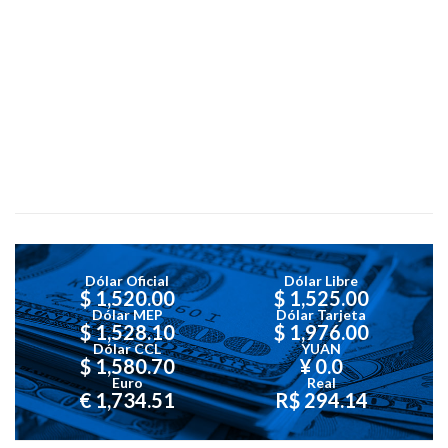
Dólar Oficial
Dólar Libre
$ 1,520.00
$ 1,525.00
Dólar MEP
Dólar Tarjeta
$ 1,528.10
$ 1,976.00
Dólar CCL
YUAN
$ 1,580.70
¥ 0.0
Euro
Real
€ 1,734.51
R$ 294.14