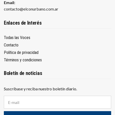
Email:
contacto@elconurbano.com.ar
Enlaces de Interés
Todas las Voces
Contacto
Política de privacidad
Términos y condiciones
Boletín de noticias
Suscríbase y reciba nuestro boletín diario.
D
i
r
e