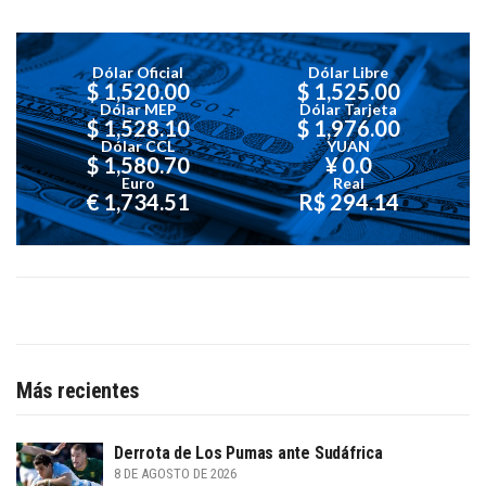
Dólar Oficial
Dólar Libre
$ 1,520.00
$ 1,525.00
Dólar MEP
Dólar Tarjeta
$ 1,528.10
$ 1,976.00
Dólar CCL
YUAN
$ 1,580.70
¥ 0.0
Euro
Real
€ 1,734.51
R$ 294.14
Más recientes
Derrota de Los Pumas ante Sudáfrica
8 DE AGOSTO DE 2026