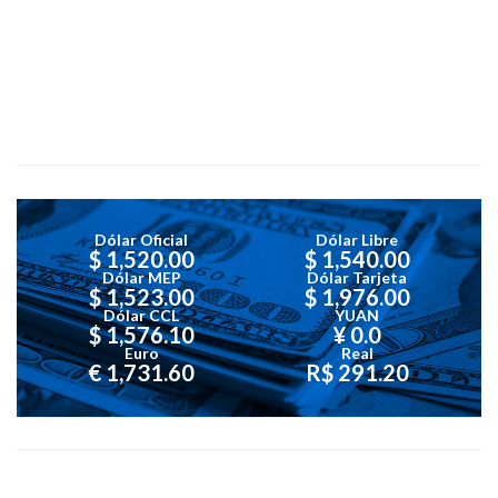
Dólar Oficial
Dólar Libre
$ 1,520.00
$ 1,540.00
Dólar MEP
Dólar Tarjeta
$ 1,523.00
$ 1,976.00
Dólar CCL
YUAN
$ 1,576.10
¥ 0.0
Euro
Real
€ 1,731.60
R$ 291.20