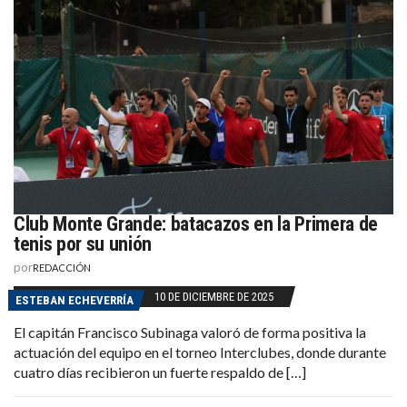
Club Monte Grande: batacazos en la Primera de
tenis por su unión
por
REDACCIÓN
10 DE DICIEMBRE DE 2025
ESTEBAN ECHEVERRÍA
El capitán Francisco Subinaga valoró de forma positiva la
actuación del equipo en el torneo Interclubes, donde durante
cuatro días recibieron un fuerte respaldo de […]