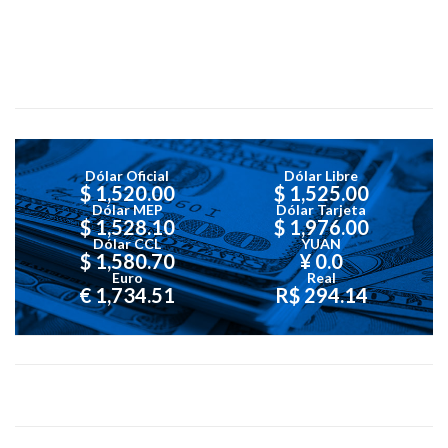
Dólar Oficial
Dólar Libre
$ 1,520.00
$ 1,525.00
Dólar MEP
Dólar Tarjeta
$ 1,528.10
$ 1,976.00
Dólar CCL
YUAN
$ 1,580.70
¥ 0.0
Euro
Real
€ 1,734.51
R$ 294.14