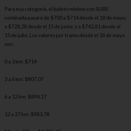
Para esa categoría, el boleto mínimo con SUBE
nominada pasará de $700 a $714 desde el 18 de mayo;
a $728,28 desde el 15 de junio; y a $742,81 desde el
15 de julio. Los valores por tramo desde el 18 de mayo
son:
0 a 3 km: $714
3 a 6 km: $807,07
6 a 12 km: $894,17
12 a 27 km: $983,78