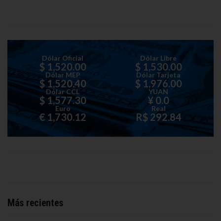
Dólar Oficial
Dólar Libre
$ 1,520.00
$ 1,530.00
Dólar MEP
Dólar Tarjeta
$ 1,520.40
$ 1,976.00
Dólar CCL
YUAN
$ 1,577.30
¥ 0.0
Euro
Real
€ 1,730.12
R$ 292.84
Más recientes