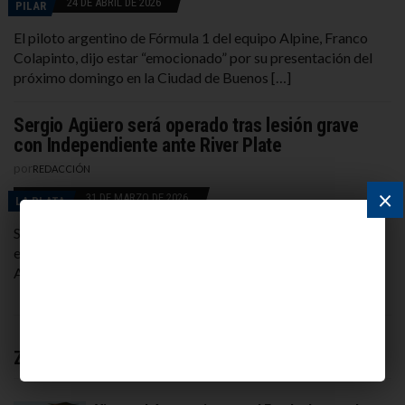
24 DE ABRIL DE 2026
PILAR
El piloto argentino de Fórmula 1 del equipo Alpine, Franco
Colapinto, dijo estar “emocionado” por su presentación del
próximo domingo en la Ciudad de Buenos […]
Sergio Agüero será operado tras lesión grave
con Independiente ante River Plate
por
REDACCIÓN
×
31 DE MARZO DE 2026
LA PLATA
Sergio Agüero sufrió una lesión grave durante un partido del
equipo Senior de Independiente: se rompió el tendón de
Aquiles y será intervenido quirúrgicamente. El […]
Zona Norte