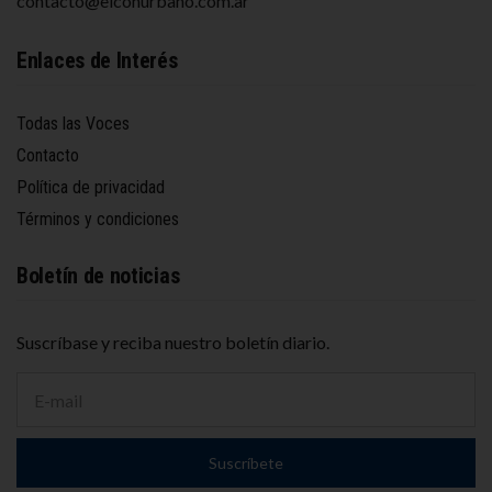
contacto@elconurbano.com.ar
Enlaces de Interés
Todas las Voces
Contacto
Política de privacidad
Términos y condiciones
Boletín de noticias
Suscríbase y reciba nuestro boletín diario.
D
i
r
e
Suscríbete
c
c