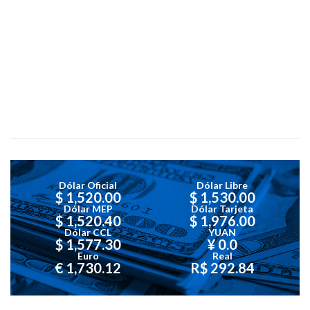
Dólar Oficial
Dólar Libre
$ 1,520.00
$ 1,530.00
Dólar MEP
Dólar Tarjeta
$ 1,520.40
$ 1,976.00
Dólar CCL
YUAN
$ 1,577.30
¥ 0.0
Euro
Real
€ 1,730.12
R$ 292.84