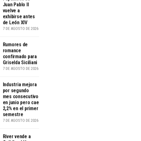
Juan Pablo II
vuelve a
exhibirse antes
de León XIV
7 DE AGOSTO DE 2026
Rumores de
romance
confirmado para
Griselda Siciliani
7 DE AGOSTO DE 2026
Industria mejora
por segundo
mes consecutivo
en junio pero cae
2,2% en el primer
semestre
7 DE AGOSTO DE 2026
River vende a