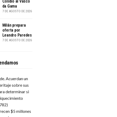
Colidio al Vasco
da Gama
7 DE AGOSTO DE 2026
Milán prepara
oferta por
Leandro Paredes
7 DE AGOSTO DE 2026
endamos
lde. Acuerdan un
eritaje sobre sus
ara determinar si
iquecimiento
.782)
frecen $5 millones