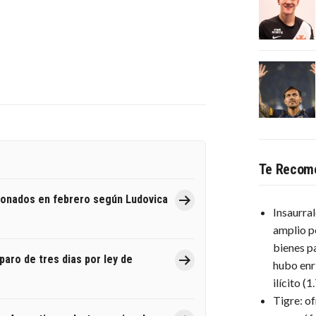
Te Recom
ionados en febrero según Ludovica
Insaurra
amplio p
bienes p
paro de tres dias por ley de
hubo enr
ilícito
(1
Tigre: o