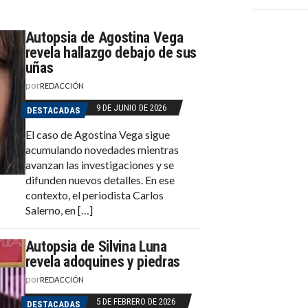
Autopsia de Agostina Vega
revela hallazgo debajo de sus
uñas
por
REDACCIÓN
9 DE JUNIO DE 2026
DESTACADAS
El caso de Agostina Vega sigue
acumulando novedades mientras
avanzan las investigaciones y se
difunden nuevos detalles. En ese
contexto, el periodista Carlos
Salerno, en […]
Autopsia de Silvina Luna
revela adoquines y piedras
por
REDACCIÓN
5 DE FEBRERO DE 2026
DESTACADAS