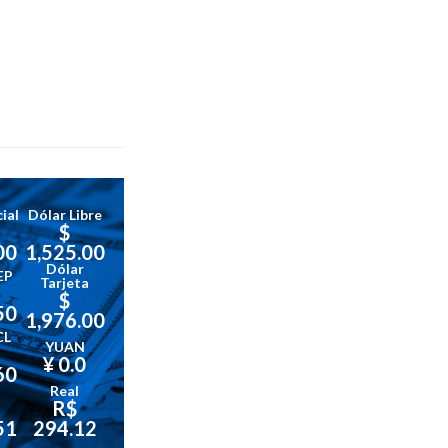
ial
Dólar Libre
$
00
1,525.00
Dólar
EP
Tarjeta
$
50
1,976.00
CL
YUAN
¥ 0.0
60
Real
R$
51
294.12