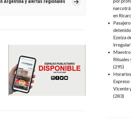
por próf
n Argentina y alertas regionales
narcotrá
en Ricar
Pasajero
detenido
Ezeiza d
irregula
Maestro
Rituales
(295)
Horarios 
Expreso 
Vicente 
(283)