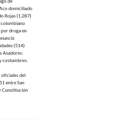
ugo de
fico domiciliado
do Rojas
(1.287)
 colombiano
 por droga en
enunció
ridades
(514)
s Asadores:
 y costumbres.
oficiales del
51 entre San
y Constitución