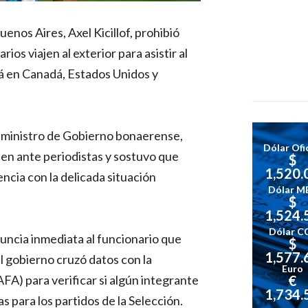
enos Aires, Axel Kicillof, prohibió
ios viajen al exterior para asistir al
á en Canadá, Estados Unidos y
l ministro de Gobierno bonaerense,
Dólar Ofic
rden ante periodistas y sostuvo que
$
1,520.
ncia con la delicada situación
Dólar M
$
1,524.
Dólar C
nuncia inmediata al funcionario que
$
1,577.
l gobierno cruzó datos con la
Euro
€
FA) para verificar si algún integrante
1,734.
s para los partidos de la Selección.