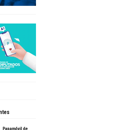
ntes
Papamóvil de