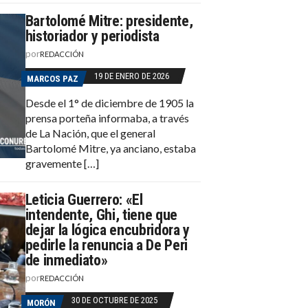
Bartolomé Mitre: presidente,
historiador y periodista
por
REDACCIÓN
19 DE ENERO DE 2026
MARCOS PAZ
Desde el 1° de diciembre de 1905 la
prensa porteña informaba, a través
de La Nación, que el general
Bartolomé Mitre, ya anciano, estaba
gravemente […]
Leticia Guerrero: «El
intendente, Ghi, tiene que
dejar la lógica encubridora y
pedirle la renuncia a De Peri
de inmediato»
por
REDACCIÓN
30 DE OCTUBRE DE 2025
MORÓN