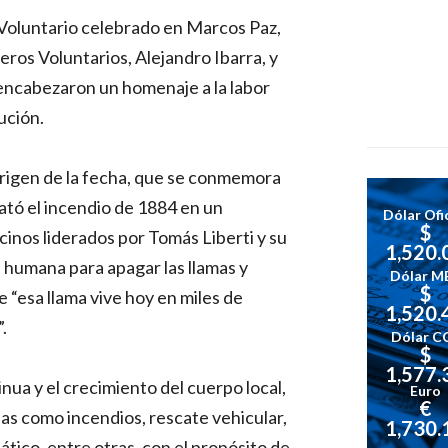
 Voluntario celebrado en Marcos Paz,
ros Voluntarios, Alejandro Ibarra, y
encabezaron un homenaje a la labor
ución.
 origen de la fecha, que se conmemora
lató el incendio de 1884 en un
Dólar Ofic
$
inos liderados por Tomás Liberti y su
1,520.
humana para apagar las llamas y
Dólar M
$
e “esa llama vive hoy en miles de
1,520.
.
Dólar C
$
1,577.
ua y el crecimiento del cuerpo local,
Euro
€
as como incendios, rescate vehicular,
1,730.
tico, entre otras, con el propósito de