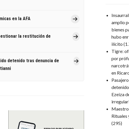
Insaurra
emicas en la AFA
amplio p
bienes p
estionar la restitución de
hubo enr
ilícito
(1
Tigre: o
por próf
tido detenido tras denuncia de
narcotrá
tianni
en Ricar
Pasajero
detenido
Ezeiza d
irregula
Maestro
Rituales
(295)