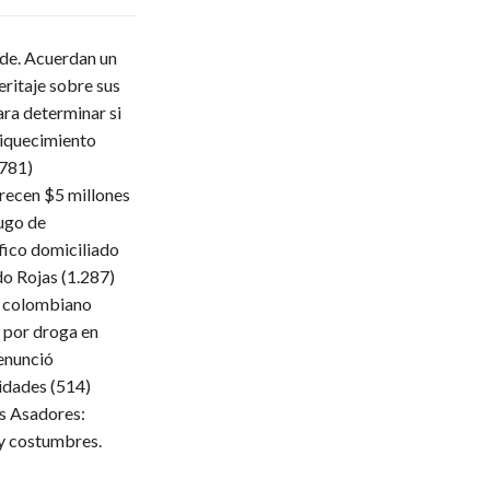
lde. Acuerdan un
eritaje sobre sus
ara determinar si
iquecimiento
.781)
frecen $5 millones
ugo de
fico domiciliado
do Rojas
(1.287)
 colombiano
 por droga en
enunció
ridades
(514)
s Asadores:
 y costumbres.