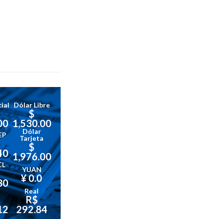
ial
Dólar Libre
$
00
1,530.00
Dólar
EP
Tarjeta
$
40
1,976.00
CL
YUAN
¥ 0.0
30
Real
R$
12
292.84