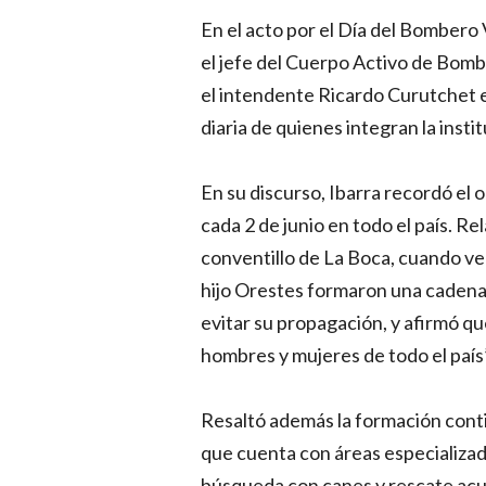
En el acto por el Día del Bombero
el jefe del Cuerpo Activo de Bombe
el intendente Ricardo Curutchet 
diaria de quienes integran la instit
En su discurso, Ibarra recordó el
cada 2 de junio en todo el país. Re
conventillo de La Boca, cuando vec
hijo Orestes formaron una cadena 
evitar su propagación, y afirmó qu
hombres y mujeres de todo el país”
Resaltó además la formación contin
que cuenta con áreas especializad
búsqueda con canes y rescate acuá