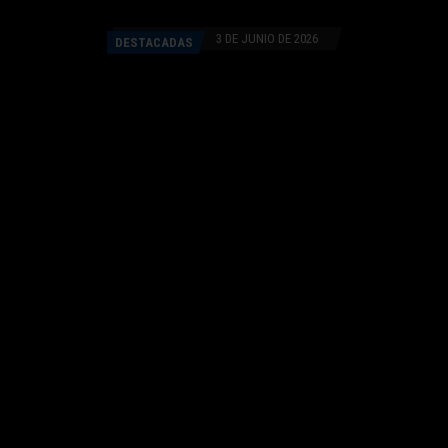
3 DE JUNIO DE 2026
DESTACADAS
Facebook
Twitter
WhatsApp
Copy link
Compartir:
Un hombre fue detenido en Ricardo Rojas tras
protagonizar un robo a mano armada en un comercio