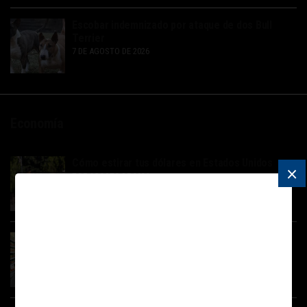
Escobar indemnizado por ataque de dos Bull
Terrier
7 DE AGOSTO DE 2026
Economía
Cómo estirar tus dólares en Estados Unidos
×
7 DE AGOSTO DE 2026
Dos caras del consumo: sube el gasto privado,
caen las ventas masivas y empeora el ánimo
social
7 DE AGOSTO DE 2026