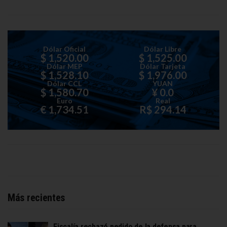
Dólar Oficial
Dólar Libre
$ 1,520.00
$ 1,525.00
Dólar MEP
Dólar Tarjeta
$ 1,528.10
$ 1,976.00
Dólar CCL
YUAN
$ 1,580.70
¥ 0.0
Euro
Real
€ 1,734.51
R$ 294.14
Más recientes
Fiscalía rechazó pedido de la defensa para