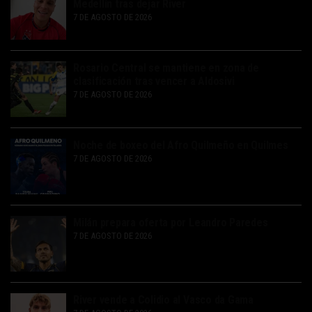
Medellín tras dejar River
7 DE AGOSTO DE 2026
Rosario Central se mantiene en zona de
clasificación tras vencer a Aldosivi
7 DE AGOSTO DE 2026
Noche de boxeo del Afro Quilmeño en Quilmes
7 DE AGOSTO DE 2026
Milán prepara oferta por Leandro Paredes
7 DE AGOSTO DE 2026
River vende a Colidio al Vasco da Gama