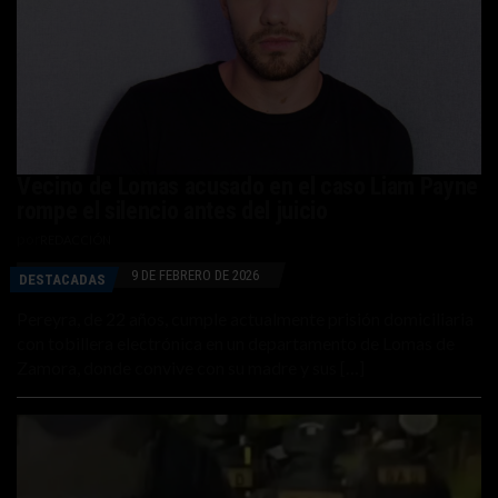
Vecino de Lomas acusado en el caso Liam Payne
rompe el silencio antes del juicio
por
REDACCIÓN
9 DE FEBRERO DE 2026
DESTACADAS
Pereyra, de 22 años, cumple actualmente prisión domiciliaria
con tobillera electrónica en un departamento de Lomas de
Zamora, donde convive con su madre y sus […]