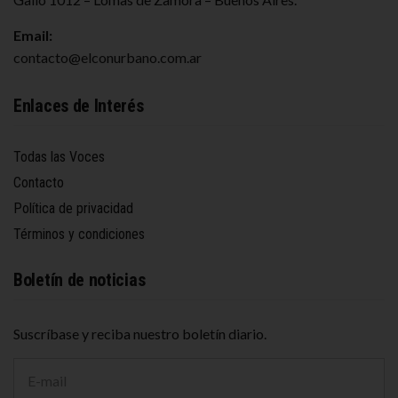
Email:
contacto@elconurbano.com.ar
Enlaces de Interés
Todas las Voces
Contacto
Política de privacidad
Términos y condiciones
Boletín de noticias
Suscríbase y reciba nuestro boletín diario.
D
i