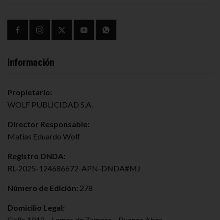
Información
Propietario:
WOLF PUBLICIDAD S.A.
Director Responsable:
Matías Eduardo Wolf
Registro DNDA:
RL-2025-124686672-APN-DNDA#MJ
Número de Edición:
278
Domicilio Legal:
Gallo 1012 – Lomas de Zamora – Buenos Aires.