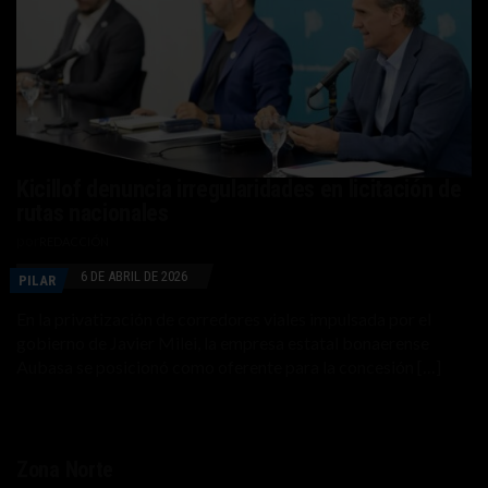
Kicillof denuncia irregularidades en licitación de
rutas nacionales
por
REDACCIÓN
6 DE ABRIL DE 2026
PILAR
En la privatización de corredores viales impulsada por el
gobierno de Javier Milei, la empresa estatal bonaerense
Aubasa se posicionó como oferente para la concesión […]
Zona Norte