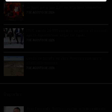
Industria mejora por segundo mes consecutivo
en junio pero cae 2,2% en el primer semestre
7 DE AGOSTO DE 2026
EEUU pierde 23.000 empleos en julio y el mercado
ajusta expectativas sobre las tasas
7 DE AGOSTO DE 2026
Cuello de botella en Vaca Muerta exige hasta
u$s20.000 millones
7 DE AGOSTO DE 2026
Deportes
Juan Fernando Quintero vuelve al Independiente