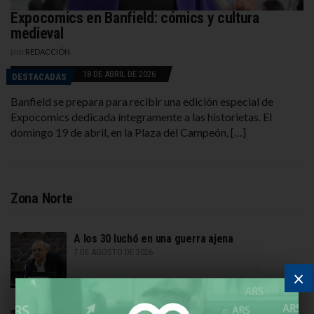
Expocomics en Banfield: cómics y cultura
medieval
por
REDACCIÓN
18 DE ABRIL DE 2026
DESTACADAS
Banfield se prepara para recibir una edición especial de
Expocomics dedicada íntegramente a las historietas. El
domingo 19 de abril, en la Plaza del Campeón, […]
Zona Norte
A los 30 luchó en una guerra ajena
7 DE AGOSTO DE 2026
×