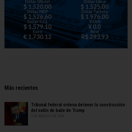
Dólar Oficial
Dólar Libre
$ 1,520.00
$ 1,525.00
Dólar MEP
Dólar Tarjeta
$ 1,526.60
$ 1,976.00
Dólar CCL
YUAN
$ 1,579.10
¥ 0.0
Euro
Real
€ 1,730.12
R$ 293.93
Más recientes
Tribunal federal ordena detener la construcción
del salón de baile de Trump
7 DE AGOSTO DE 2026