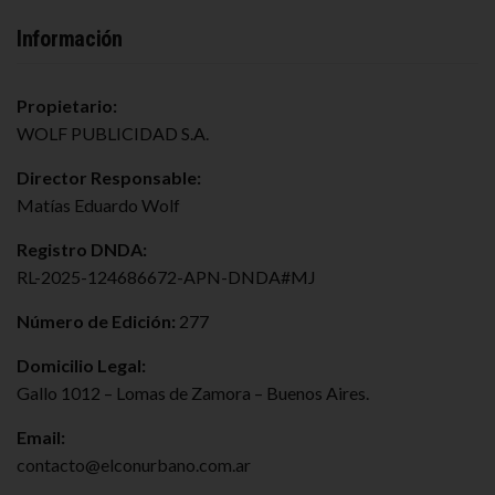
Información
Propietario:
WOLF PUBLICIDAD S.A.
Director Responsable:
Matías Eduardo Wolf
Registro DNDA:
RL-2025-124686672-APN-DNDA#MJ
Número de Edición:
277
Domicilio Legal:
Gallo 1012 – Lomas de Zamora – Buenos Aires.
Email:
contacto@elconurbano.com.ar