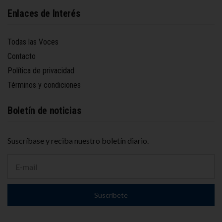
Enlaces de Interés
Todas las Voces
Contacto
Política de privacidad
Términos y condiciones
Boletín de noticias
Suscríbase y reciba nuestro boletín diario.
D
i
r
e
Suscríbete
c
c
i