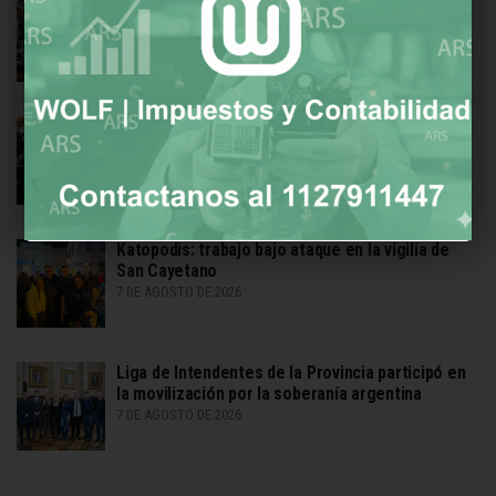
Producción automotriz cae 16% en julio,
exportaciones sostienen la actividad
7 DE AGOSTO DE 2026
Procedimiento aprobado por el Senado para
desalojo exprés y expropiaciones
7 DE AGOSTO DE 2026
Katopodis: trabajo bajo ataque en la vigilia de
San Cayetano
7 DE AGOSTO DE 2026
Liga de Intendentes de la Provincia participó en
la movilización por la soberanía argentina
7 DE AGOSTO DE 2026