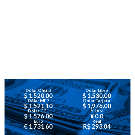
Dólar Oficial
Dólar Libre
$ 1,520.00
$ 1,530.00
Dólar MEP
Dólar Tarjeta
$ 1,521.10
$ 1,976.00
Dólar CCL
YUAN
$ 1,576.00
¥ 0.0
Euro
Real
€ 1,731.60
R$ 293.04