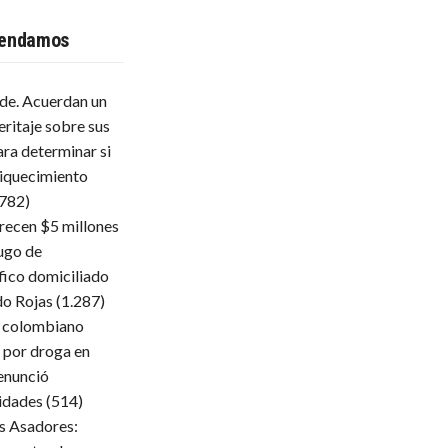
endamos
lde. Acuerdan un
eritaje sobre sus
ara determinar si
iquecimiento
.782)
frecen $5 millones
ugo de
fico domiciliado
do Rojas
(1.287)
 colombiano
 por droga en
enunció
ridades
(514)
s Asadores: