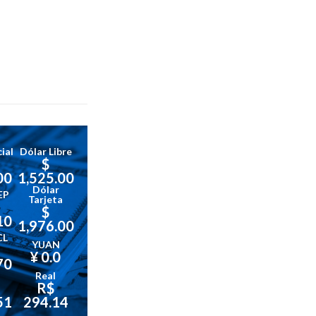
ial
Dólar Libre
$
00
1,525.00
Dólar
EP
Tarjeta
$
10
1,976.00
CL
YUAN
¥ 0.0
70
Real
R$
51
294.14