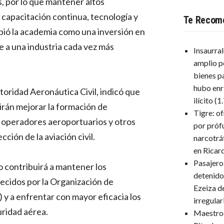
, por lo que mantener altos
capacitación continua, tecnología y
Te Recom
bió la academia como una inversión en
 a una industria cada vez más
Insaurra
amplio p
bienes p
hubo enr
toridad Aeronáutica Civil, indicó que
ilícito
(1
irán mejorar la formación de
Tigre: o
 operadores aeroportuarios y otros
por próf
ción de la aviación civil.
narcotrá
en Ricar
Pasajero
o contribuirá a mantener los
detenido
ecidos por la Organización de
Ezeiza d
) y a enfrentar con mayor eficacia los
irregula
uridad aérea.
Maestro