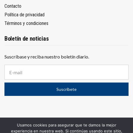
Contacto
Política de privacidad
Términos y condiciones
Boletín de noticias
Suscríbase y reciba nuestro boletín diario.
D
i
r
e
Suscríbete
c
c
i
ó
n
d
e
Usamos cookies para asegurar que te damos la mejor
c
© 2025
El Conurbano
– Propiedad de WOLF PUBLICIDAD S.A.
experiencia en nuestra web. Si continúas usando este sitio,