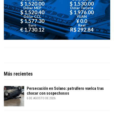
$ 1,520.00
$ 1,530.00
Dólar MEP
Dólar Tarjeta
$ 1,520.40
$ 1,976.00
Dólar CCL
YUAN
$ 1,577.30
¥ 0.0
Euro
Real
€ 1,730.12
R$ 292.84
Más recientes
Persecución en Solano: patrullero vuelca tras
chocar con sospechosos
6 DE AGOSTO DE 2026