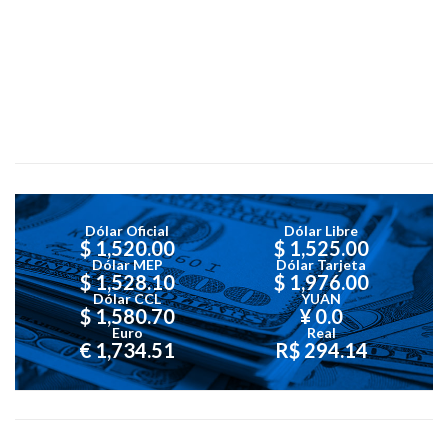
Dólar Oficial
Dólar Libre
$ 1,520.00
$ 1,525.00
Dólar MEP
Dólar Tarjeta
$ 1,528.10
$ 1,976.00
Dólar CCL
YUAN
$ 1,580.70
¥ 0.0
Euro
Real
€ 1,734.51
R$ 294.14