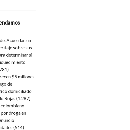
endamos
lde. Acuerdan un
eritaje sobre sus
ara determinar si
iquecimiento
.781)
frecen $5 millones
ugo de
fico domiciliado
do Rojas
(1.287)
 colombiano
 por droga en
enunció
ridades
(514)