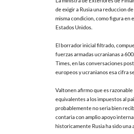
La ministra de Exteriores de Finlan
de exigir a Rusia una reduccion de s
misma condicion, como figura en el
Estados Unidos.
El borrador inicial filtrado, compu
fuerzas armadas ucranianas a 600.
Times, en las conversaciones pos
europeos y ucranianos esa cifra se
Valtonen afirmo que es razonable e
equivalentes a los impuestos al p
probablemente no seria bien reci
contaria con amplio apoyo intern
historicamente Rusia ha sido una 