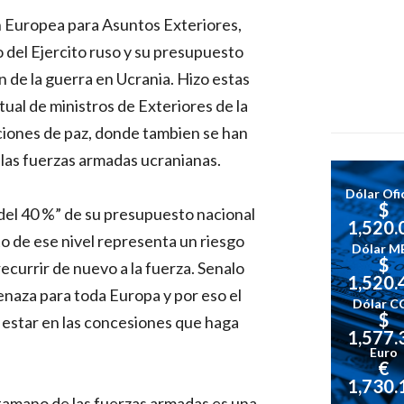
n Europea para Asuntos Exteriores,
o del Ejercito ruso y su presupuesto
n de la guerra en Ucrania. Hizo estas
tual de ministros de Exteriores de la
ciones de paz, donde tambien se han
 las fuerzas armadas ucranianas.
Dólar Ofic
$
 del 40 %” de su presupuesto nacional
1,520.
to de ese nivel representa un riesgo
Dólar M
$
currir de nuevo a la fuerza. Senalo
1,520.
naza para toda Europa y por eso el
Dólar C
$
 estar en las concesiones que haga
1,577.
Euro
€
1,730.
tamano de las fuerzas armadas es una