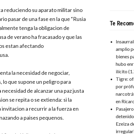
ta reduciendo su aparato militar sino
rio pasar de una fase en la que “Rusia
Te Recom
ealmente tenga la obligacion de
usa de verano ha fracasado y que las
Insaurra
dos estan afectando
amplio p
usa.
bienes p
hubo enr
ilícito
(1
enta la necesidad de negociar,
Tigre: o
, lo que supone un peligro para
por próf
a necesidad de alcanzar una paz justa
narcotrá
on se repita o se extienda: si la
en Ricar
invitacion a recurrir a la fuerza en
Pasajero
detenido
nazando a paises pequenos.
Ezeiza d
irregula