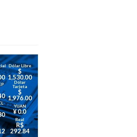
ial
Dólar Libre
$
00
1,530.00
Dólar
EP
Tarjeta
$
40
1,976.00
CL
YUAN
¥ 0.0
30
Real
R$
12
292.84