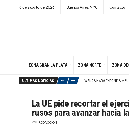
6 de agosto de 2026
Buenos Aires,
9
C
Contacto
ZONA GRAN LA PLATA
ZONA NORTE
ZONA OE
ACHÁVAL SE SUMA A LA MAR
MECÁNICO DE LOMAS SE INC
ÚLTIMAS NOTICIAS
WANDA NARA EXPONE A MAUR
DETENIDO CON DROGAS Y AR
AVANCE DEL CRÉDITO OBLIG
ACHÁVAL SE SUMA A LA MAR
La UE pide recortar el ejerci
MECÁNICO DE LOMAS SE INC
rusos para avanzar hacia l
por
REDACCIÓN