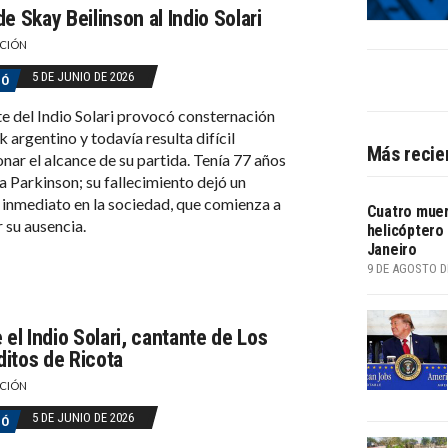
e Skay Beilinson al Indio Solari
CIÓN
5 DE JUNIO DE 2026
GÓ
e del Indio Solari provocó consternación
k argentino y todavía resulta difícil
Más recie
nar el alcance de su partida. Tenía 77 años
a Parkinson; su fallecimiento dejó un
inmediato en la sociedad, que comienza a
Cuatro muer
 su ausencia.
helicóptero 
Janeiro
9 DE AGOSTO D
 el Indio Solari, cantante de Los
itos de Ricota
CIÓN
5 DE JUNIO DE 2026
GÓ