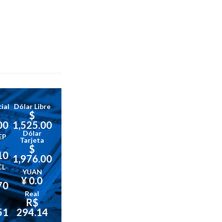
ial
Dólar Libre
$
00
1,525.00
Dólar
EP
Tarjeta
$
10
1,976.00
CL
YUAN
¥ 0.0
70
Real
R$
51
294.14