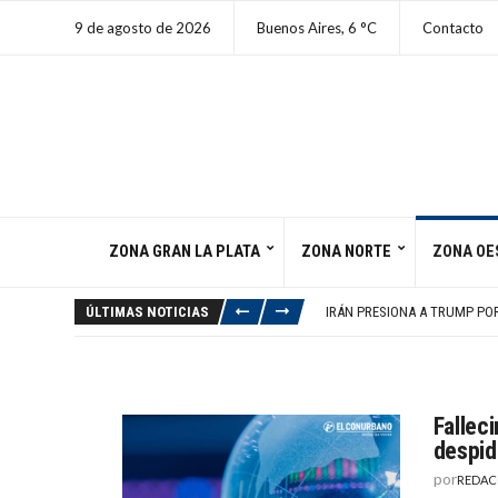
9 de agosto de 2026
Buenos Aires,
6
C
Contacto
ZONA GRAN LA PLATA
ZONA NORTE
ZONA OE
BOCA NO PUDO CON LOS PIBE
CUATRO MUERTOS EN HELICÓ
ÚLTIMAS NOTICIAS
IRÁN PRESIONA A TRUMP PO
POR QUÉ NO SE ENTUBAN LO
HORÓSCOPO DEL DOMINGO 9
BOCA NO PUDO CON LOS PIBE
CUATRO MUERTOS EN HELICÓ
Falleci
despide
por
REDAC