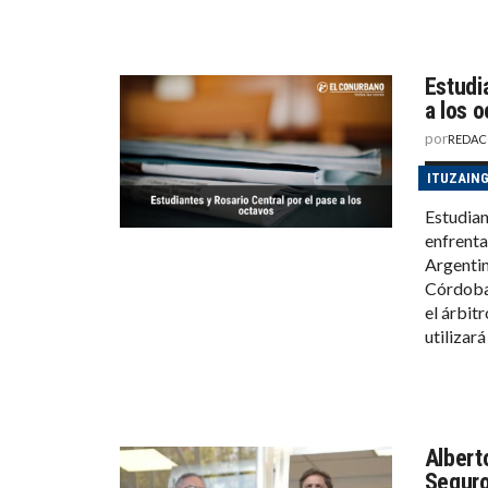
Estudi
a los 
por
REDAC
ITUZAIN
Estudian
enfrenta
Argentin
Córdoba.
el árbit
utilizar
Albert
Segur