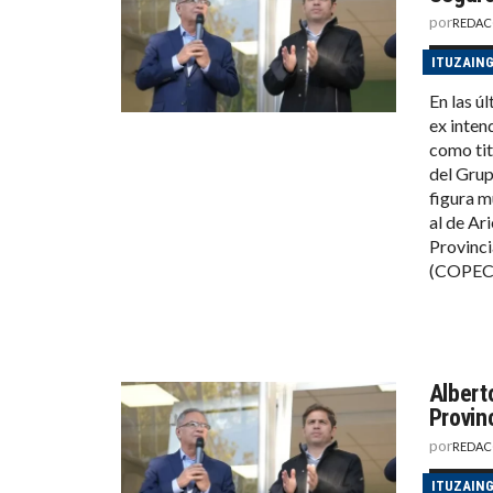
por
REDAC
ITUZAIN
En las ú
ex inten
como tit
del Grup
figura m
al de Ar
Provinci
(COPEC
Albert
Provin
por
REDAC
ITUZAIN