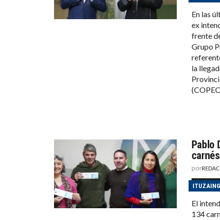
En las ú
ex inten
frente d
Grupo Pr
referent
la llega
Provinci
(COPEC
Pablo 
carnés
por
REDAC
ITUZAIN
El inten
134 carn