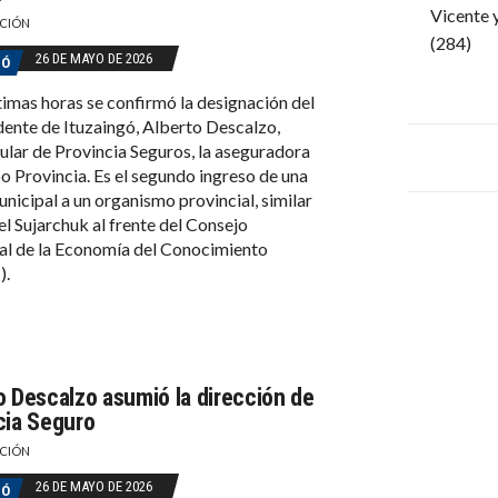
Vicente 
CIÓN
(284)
26 DE MAYO DE 2026
GÓ
ltimas horas se confirmó la designación del
dente de Ituzaingó, Alberto Descalzo,
ular de Provincia Seguros, la aseguradora
o Provincia. Es el segundo ingreso de una
unicipal a un organismo provincial, similar
iel Sujarchuk al frente del Consejo
al de la Economía del Conocimiento
).
o Descalzo asumió la dirección de
cia Seguro
CIÓN
26 DE MAYO DE 2026
GÓ