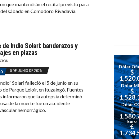
on que mantendrán el recital previsto para
 del sábado en Comodoro Rivadavia.
 de Indio Solari: banderazos y
jes en plazas
CIÓN
Dólar Ofic
5 DE JUNIO DE 2026
$
GÓ
1,520.
ndio” Solari falleció el 5 de junio en su
Dólar M
o de Parque Leloir, en Ituzaingó. Fuentes
$
es informaron que la autopsia determinó
1,528.
ausa de la muerte fue un accidente
Dólar C
$
vascular hemorrágico.
1,580.
Euro
€
1,734.