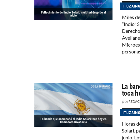
ITUZAIN
Miles de
“Indio” 
Derechos
Avellane
Microest
persona
La ban
toca h
por
REDAC
ITUZAIN
Horas de
Solari, 
junio, L