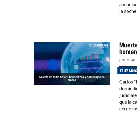
anunciar
la noche
Muerte
homena
por
REDAC
ITUZAIN
Carlos “I
domicili
judicial
que la c
cerebro