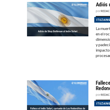
Adiós d
por
REDAC
ITUZAIN
La muert
en el roc
dimensio
y padecí
impacto 
procesar
Fallece
Redond
por
REDAC
ITUZAIN