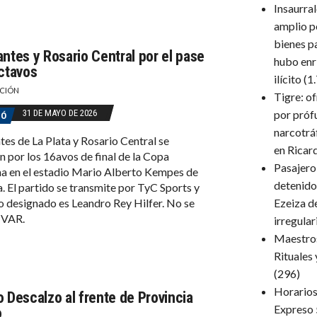
Insaurra
amplio p
bienes p
antes y Rosario Central por el pase
hubo enr
octavos
ilícito
(1
CIÓN
Tigre: o
31 DE MAYO DE 2026
por próf
GÓ
narcotrá
tes de La Plata y Rosario Central se
en Ricar
n por los 16avos de final de la Copa
Pasajero
a en el estadio Mario Alberto Kempes de
detenido
 El partido se transmite por TyC Sports y
ro designado es Leandro Rey Hilfer. No se
Ezeiza d
á VAR.
irregula
Maestro
Rituales
(296)
Horarios 
o Descalzo al frente de Provincia
Expreso 
o