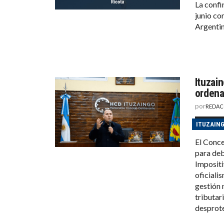
La confi
junio co
Argentin
Ituzai
ordena
por
REDAC
ITUZAIN
El Conce
para deb
Impositi
oficiali
gestión 
tributari
desprote