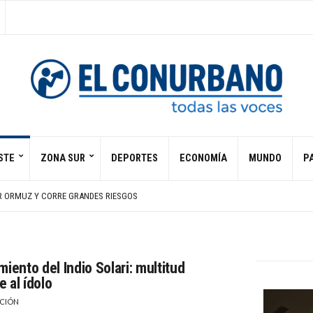
STE
ZONA SUR
DEPORTES
ECONOMÍA
MUNDO
PA
S DE VÉLEZ
PTERO TURÍSTICO EN RÍO DE JANEIRO
R ORMUZ Y CORRE GRANDES RIESGOS
S ARROYOS SAN FRANCISCO Y LAS PIEDRAS
 DE AGOSTO
S DE VÉLEZ
PTERO TURÍSTICO EN RÍO DE JANEIRO
miento del Indio Solari: multitud
 al ídolo
CIÓN