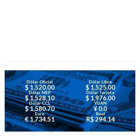
Dólar Oficial
Dólar Libre
$ 1,520.00
$ 1,525.00
Dólar MEP
Dólar Tarjeta
$ 1,528.10
$ 1,976.00
Dólar CCL
YUAN
$ 1,580.70
¥ 0.0
Euro
Real
€ 1,734.51
R$ 294.14