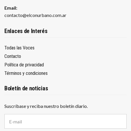
Email:
contacto@elconurbano.com.ar
Enlaces de Interés
Todas las Voces
Contacto
Política de privacidad
Términos y condiciones
Boletín de noticias
Suscríbase y reciba nuestro boletín diario.
D
i
r