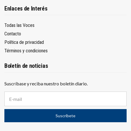
Enlaces de Interés
Todas las Voces
Contacto
Política de privacidad
Términos y condiciones
Boletín de noticias
Suscríbase y reciba nuestro boletín diario.
D
i
r
e
Suscríbete
c
c
i