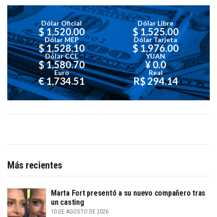
Dólar Oficial
Dólar Libre
$ 1,520.00
$ 1,525.00
Dólar MEP
Dólar Tarjeta
$ 1,528.10
$ 1,976.00
Dólar CCL
YUAN
$ 1,580.70
¥ 0.0
Euro
Real
€ 1,734.51
R$ 294.14
Más recientes
Marta Fort presentó a su nuevo compañero tras
un casting
10 DE AGOSTO DE 2026