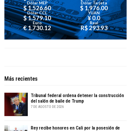
Dólar MEP
Dólar Tarjeta
$ 1,526.60
$ 1,976.00
Dólar CCL
YUAN
$ 1,579.10
¥ 0.0
Euro
Real
€ 1,730.12
R$ 293.93
Más recientes
Tribunal federal ordena detener la construcción
del salón de baile de Trump
7 DE AGOSTO DE 2026
Rey recibe honores en Cali por la posesión de