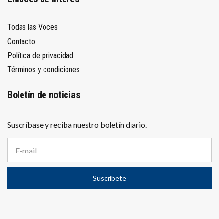
Todas las Voces
Contacto
Política de privacidad
Términos y condiciones
Boletín de noticias
Suscríbase y reciba nuestro boletín diario.
D
i
r
e
Suscríbete
c
c
i
ó
n