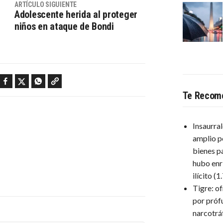
ARTÍCULO SIGUIENTE
Adolescente herida al proteger
niños en ataque de Bondi
Facebook
Twitter
WhatsApp
Copy link
Te Recom
Insaurra
amplio p
bienes p
hubo enr
ilícito
(1
Tigre: o
por próf
narcotrá