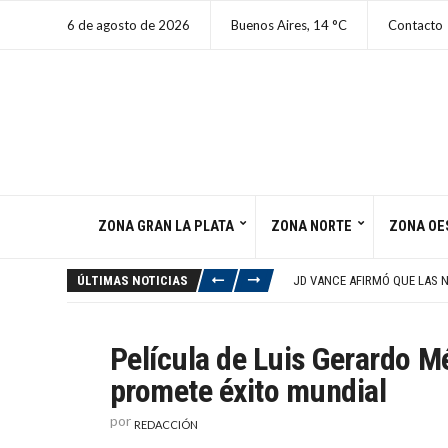
6 de agosto de 2026
Buenos Aires,
14
C
Contacto
ZONA GRAN LA PLATA
ZONA NORTE
ZONA OE
ALERTA NARANJA EN BUENOS 
TRUMP Y LA CASA BLANCA N
ÚLTIMAS NOTICIAS
JD VANCE AFIRMÓ QUE LAS 
JAPÓN CONMEMORA 81 AÑOS 
POSIBLE DESASTRE AMBIENT
ALERTA NARANJA EN BUENOS 
Película de Luis Gerardo M
TRUMP Y LA CASA BLANCA N
promete éxito mundial
por
REDACCIÓN