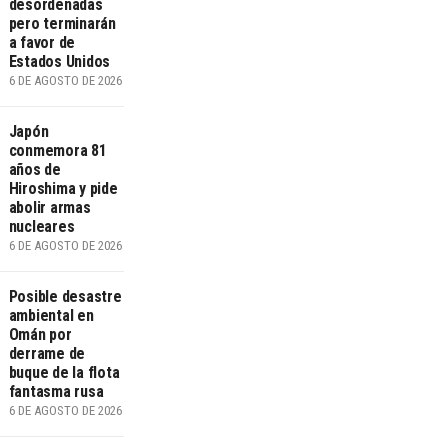
desordenadas
pero terminarán
a favor de
Estados Unidos
6 DE AGOSTO DE 2026
Japón
conmemora 81
años de
Hiroshima y pide
abolir armas
nucleares
6 DE AGOSTO DE 2026
Posible desastre
ambiental en
Omán por
derrame de
buque de la flota
fantasma rusa
6 DE AGOSTO DE 2026