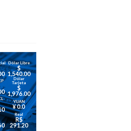
ial
Dólar Libre
$
00
1,540.00
Dólar
EP
Tarjeta
$
00
1,976.00
CL
YUAN
¥ 0.0
10
Real
R$
60
291.20