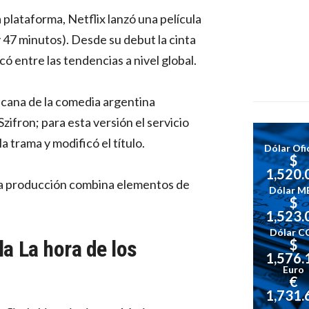
 plataforma, Netflix lanzó una película
 47 minutos). Desde su debut la cinta
có entre las tendencias a nivel global.
icana de la comedia argentina
ifron; para esta versión el servicio
a trama y modificó el título.
Dólar Ofic
$
1,520.
, la producción combina elementos de
Dólar M
$
1,523.
Dólar C
la La hora de los
$
1,576.
Euro
€
1,731.