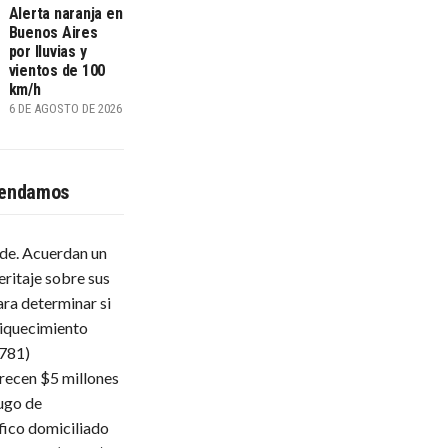
Alerta naranja en
Buenos Aires
por lluvias y
vientos de 100
km/h
6 DE AGOSTO DE 2026
endamos
lde. Acuerdan un
eritaje sobre sus
ara determinar si
iquecimiento
.781)
frecen $5 millones
ugo de
fico domiciliado