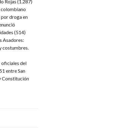
do Rojas
(1.287)
 colombiano
 por droga en
enunció
ridades
(514)
s Asadores:
 y costumbres.
oficiales del
51 entre San
y Constitución