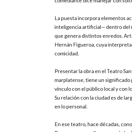
comediante dice manejar con solt
La puesta incorpora elementos ac
inteligencia artificial— dentro de
que genera distintos enredos. Art
Hernán Figueroa, cuya interpret
comicidad.
Presentar la obra en el Teatro Sa
marplatense, tiene un significado 
vínculo con el público local y con l
Su relación con la ciudad es de lar
en lo personal.
En ese teatro, hace décadas, conoc