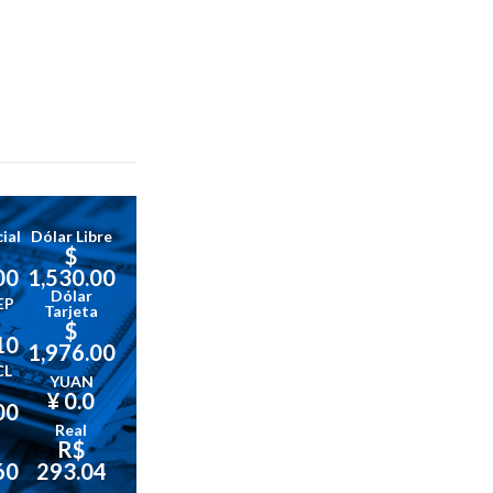
ial
Dólar Libre
$
00
1,530.00
Dólar
EP
Tarjeta
$
10
1,976.00
CL
YUAN
¥ 0.0
00
Real
R$
60
293.04