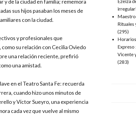
r y de la ciudad en familia; rememora
Ezeiza d
irregula
adas sus hijos pasaban los meses de
Maestro
familiares con la ciudad.
Rituales
(295)
ectivos y profesionales que
Horarios 
 como su relación con Cecilia Oviedo
Expreso 
Vicente 
bre una relación reciente, prefirió
(283)
 como una amistad.
ve en el Teatro Santa Fe: recuerda
carrera, cuando hizo unos minutos de
rello y Víctor Sueyro, una experiencia
ora cada vez que vuelve al mismo