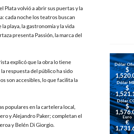
Plata volvió a abrir sus puertas y la
a: cada noche los teatros buscan
la playa, la gastronomía y la vida
rtaza presenta Passión, la marca del
sta explicó que la obra lo tiene
Dólar Ofic
$
, la respuesta del público ha sido
1,520.
s son accesibles, lo que facilita la
Dólar M
$
1,521.
Dólar C
$
 populares en la cartelera local,
1,576.
ro y Alejandro Paker; completan el
Euro
€
roa y Belén Di Giorgio.
1,731.