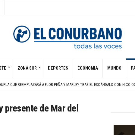
STE
ZONA SUR
DEPORTES
ECONOMÍA
MUNDO
PA
AÑOS DE DANZA FOLKLÓRICA EN LLAVALLOL
DICIONES Y PEREGRINACIÓN DE TRABAJADORES
 DUPLA QUE REEMPLAZARÁ A FLOR PEÑA Y MARLEY TRAS EL ESCÁNDALO CON NICO 
UTOR DEL ATROPELLO MÚLTIPLE EN MÚNICH EN FEBRERO DE 2025
CÁMARA A AVANZAR EN LA DIRECTIVA SOBRE SANCIONES POR COLABORACIÓN EN MI
AÑOS DE DANZA FOLKLÓRICA EN LLAVALLOL
y presente de Mar del
DICIONES Y PEREGRINACIÓN DE TRABAJADORES