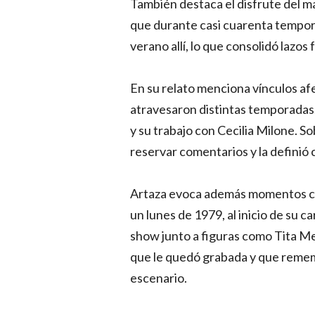
También destaca el disfrute del ma
que durante casi cuarenta tempor
verano allí, lo que consolidó lazos 
En su relato menciona vínculos af
atravesaron distintas temporadas,
y su trabajo con Cecilia Milone. So
reservar comentarios y la definió
Artaza evoca además momentos cla
un lunes de 1979, al inicio de su 
show junto a figuras como Tita Me
que le quedó grabada y que remem
escenario.