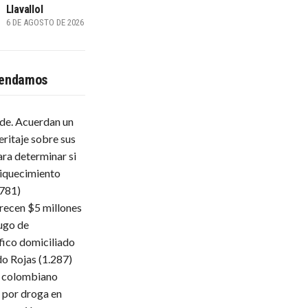
Llavallol
6 DE AGOSTO DE 2026
endamos
lde. Acuerdan un
eritaje sobre sus
ara determinar si
iquecimiento
.781)
frecen $5 millones
ugo de
fico domiciliado
do Rojas
(1.287)
 colombiano
 por droga en