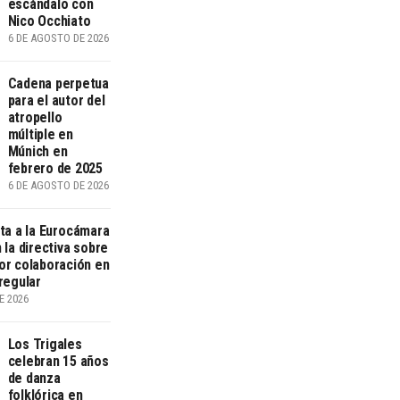
escándalo con
Nico Occhiato
6 DE AGOSTO DE 2026
Cadena perpetua
para el autor del
atropello
múltiple en
Múnich en
febrero de 2025
6 DE AGOSTO DE 2026
sta a la Eurocámara
 la directiva sobre
or colaboración en
regular
E 2026
Los Trigales
celebran 15 años
de danza
folklórica en