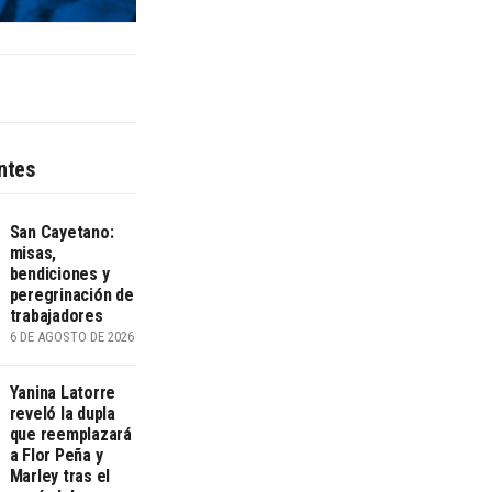
ntes
San Cayetano:
misas,
bendiciones y
peregrinación de
trabajadores
6 DE AGOSTO DE 2026
Yanina Latorre
reveló la dupla
que reemplazará
a Flor Peña y
Marley tras el