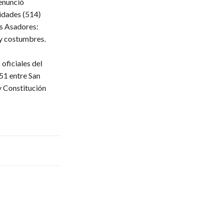
enunció
ridades
(514)
s Asadores:
 y costumbres.
oficiales del
51 entre San
y Constitución