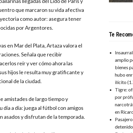
ilarinas llegadas del Lido de París y
entro que marcaron su vida afectiva
rayectoria como autor: asegura tener
nocidas por Argentores.
Te Recom
s en Mar del Plata, Artaza valora el
Insaurra
aciones. Señala que recibir
amplio p
cerlos reír y ver cómo ahora las
bienes p
s hijos le resulta muy gratificante y
hubo enr
ional de la ciudad.
ilícito
(1
Tigre: o
por próf
e amistades de largo tiempo y
narcotrá
 día a día: juega al fútbol con amigos
en Ricar
n asados y disfrutan de la temporada.
Pasajero
detenido