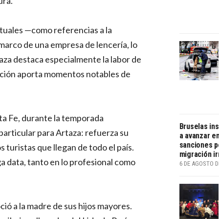
ura.
tuales —como referencias a la
l marco de una empresa de lencería, lo
aza destaca especialmente la labor de
ación aporta momentos notables de
nta Fe, durante la temporada
Bruselas in
particular para Artaza: refuerza su
a avanzar en
sanciones p
os turistas que llegan de todo el país.
migración ir
ga data, tanto en lo profesional como
6 DE AGOSTO D
ió a la madre de sus hijos mayores.