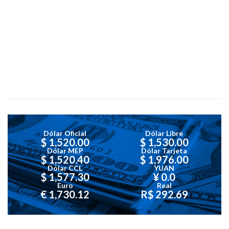
Dólar Oficial
Dólar Libre
$ 1,520.00
$ 1,530.00
Dólar MEP
Dólar Tarjeta
$ 1,520.40
$ 1,976.00
Dólar CCL
YUAN
$ 1,577.30
¥ 0.0
Euro
Real
€ 1,730.12
R$ 292.69