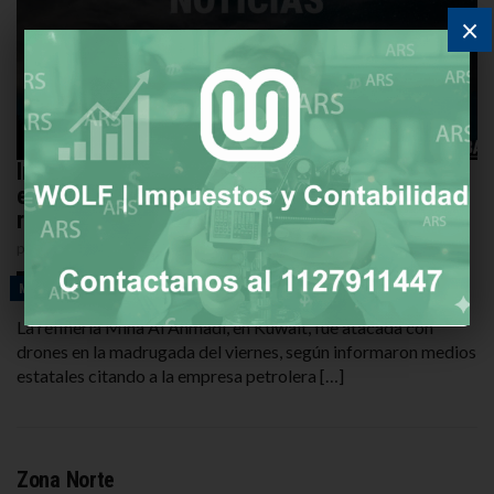
×
Irán intensifica ataques a la infraestructura
energética del Golfo y provoca incendio en
refinería de Kuwait
por
REDACCIÓN
20 DE MARZO DE 2026
MUNDO
La refinería Mina Al Ahmadi, en Kuwait, fue atacada con
drones en la madrugada del viernes, según informaron medios
estatales citando a la empresa petrolera […]
Zona Norte