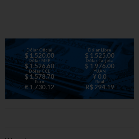
Dólar Oficial
Dólar Libre
$ 1,520.00
$ 1,525.00
Dólar MEP
Dólar Tarjeta
$ 1,526.60
$ 1,976.00
Dólar CCL
YUAN
$ 1,578.70
¥ 0.0
Euro
Real
€ 1,730.12
R$ 294.19