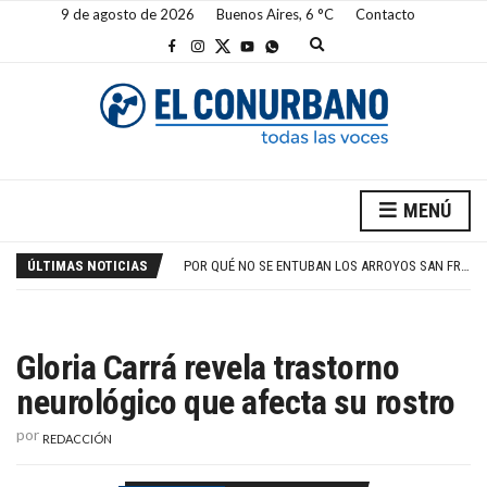
9 de agosto de 2026
Buenos Aires,
6
C
Contacto
E
x
p
a
n
d
s
e
a
CRISIS INTERMINABLE EN RIVER
r
MENÚ
c
IRÁN PRESIONA A TRUMP POR ORMUZ Y CORRE GRANDES RIESGOS
h
POR QUÉ NO SE ENTUBAN LOS ARROYOS SAN FRANCISCO Y LAS PIEDRAS
f
ÚLTIMAS NOTICIAS
HORÓSCOPO DEL DOMINGO 9 DE AGOSTO
o
r
BOCA NO PUDO CON LOS PIBES DE VÉLEZ
m
CRISIS INTERMINABLE EN RIVER
IRÁN PRESIONA A TRUMP POR ORMUZ Y CORRE GRANDES RIESGOS
Gloria Carrá revela trastorno
neurológico que afecta su rostro
por
REDACCIÓN