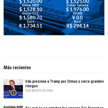
$ 1,520.00
$ 1,525.00
Dólar MEP
Dólar Tarjeta
$ 1,528.10
$ 1,976.00
Dólar CCL
YUAN
$ 1,580.70
¥ 0.0
Euro
Real
€ 1,734.51
R$ 294.14
Más recientes
Irán presiona a Trump por Ormuz y corre grandes
riesgos
9 DE AGOSTO DE 2026