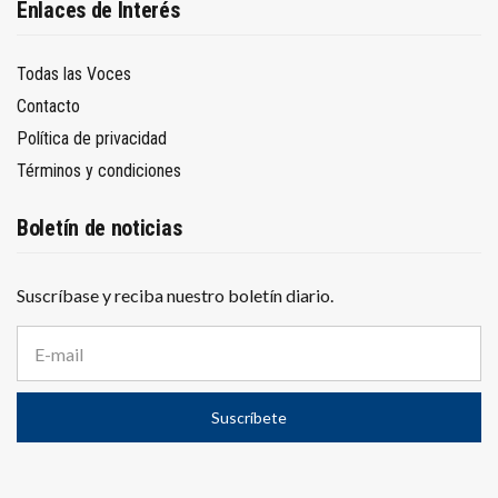
Enlaces de Interés
Todas las Voces
Contacto
Política de privacidad
Términos y condiciones
Boletín de noticias
Suscríbase y reciba nuestro boletín diario.
D
i
r
e
Suscríbete
c
c
i
ó